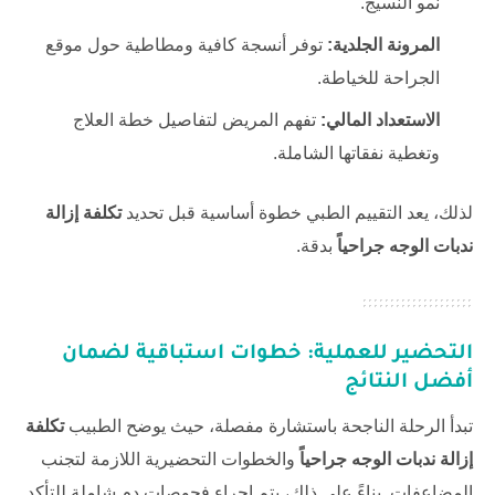
نمو النسيج.
المرونة الجلدية:
توفر أنسجة كافية ومطاطية حول موقع
الجراحة للخياطة.
الاستعداد المالي:
تفهم المريض لتفاصيل خطة العلاج
وتغطية نفقاتها الشاملة.
لذلك، يعد التقييم الطبي خطوة أساسية قبل تحديد
تكلفة إزالة
ندبات الوجه جراحياً
بدقة.
التحضير للعملية: خطوات استباقية لضمان
أفضل النتائج
تبدأ الرحلة الناجحة باستشارة مفصلة، حيث يوضح الطبيب
تكلفة
إزالة ندبات الوجه جراحياً
والخطوات التحضيرية اللازمة لتجنب
المضاعفات. بناءً على ذلك، يتم إجراء فحوصات دم شاملة للتأكد