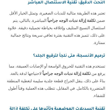
النحت الدقيق: تقنية الاستئصال المباشر
تعتبر هذه الطريقة مثالية للندبات الصغيرة، وتمثل الخيار الأقل
ضمن
تكلفة إزالة ندبات الوجه جراحياً
المباشرة. بالتالي، يتم
استئصال النسيج المتليف وإغلاقه بخياطة تجميلية دقيقة. علاوة
على ذلك، تتميز هذه التقنية بفترة تعافي سريعة ونتائج جمالية
ممتازة.
ترميم الأنسجة: متى نلجأ لترقيع الجلد؟
تستخدم هذه التقنية للحروق الواسعة أو الإصابات العميقة، مما
يرفع من
تكلفة إزالة ندبات الوجه جراحياً
لاحتياجها لدقة بالغة.
بناءً على ذلك، ينقل الجراح قطعة جلدية سليمة لتغطية المنطقة
المتضررة بالكامل. في المقابل، تتطلب هذه العملية وقتاً أطول
للشفاء.
تقنية السديلات الموضعية وتأثيرها على
تكلفة إزالة