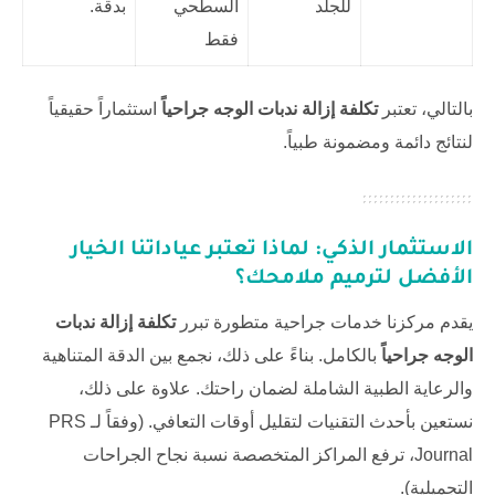
للجلد
السطحي
بدقة.
فقط
بالتالي، تعتبر
تكلفة إزالة ندبات الوجه جراحياً
استثماراً حقيقياً
لنتائج دائمة ومضمونة طبياً.
الاستثمار الذكي: لماذا تعتبر عياداتنا الخيار
الأفضل لترميم ملامحك؟
يقدم مركزنا خدمات جراحية متطورة تبرر
تكلفة إزالة ندبات
الوجه جراحياً
بالكامل. بناءً على ذلك، نجمع بين الدقة المتناهية
والرعاية الطبية الشاملة لضمان راحتك. علاوة على ذلك،
نستعين بأحدث التقنيات لتقليل أوقات التعافي. (وفقاً لـ
PRS
Journal
، ترفع المراكز المتخصصة نسبة نجاح الجراحات
التجميلية).