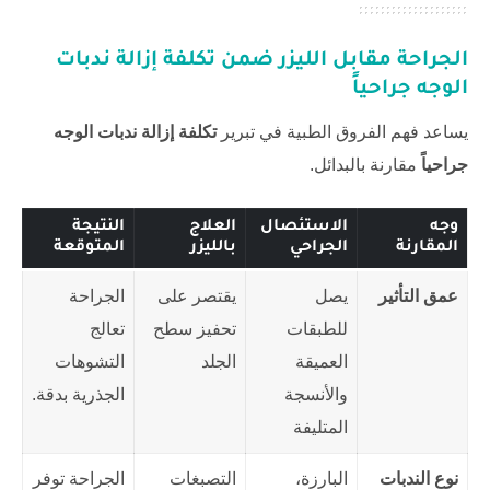
الجراحة مقابل الليزر ضمن
تكلفة إزالة ندبات
الوجه جراحياً
يساعد فهم الفروق الطبية في تبرير
تكلفة إزالة ندبات الوجه
جراحياً
مقارنة بالبدائل.
وجه
الاستئصال
العلاج
النتيجة
المقارنة
الجراحي
بالليزر
المتوقعة
عمق التأثير
يصل
يقتصر على
الجراحة
للطبقات
تحفيز سطح
تعالج
العميقة
الجلد
التشوهات
والأنسجة
الجذرية بدقة.
المتليفة
نوع الندبات
البارزة،
التصبغات
الجراحة توفر