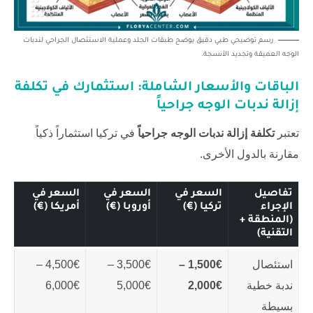
رسم توضيحي طبي دقيق يوضح طبقات الجلد وعملية الاستئصال الجراحي لندبات
الوجه العميقة وتجديد الأنسجة.
الباقات والأسعار الشاملة: استثمارك في
تكلفة
إزالة ندبات الوجه جراحياً
تعتبر
تكلفة إزالة ندبات الوجه جراحياً
في تركيا استثماراً ذكياً
مقارنة بالدول الأخرى.
تفاصيل
السعر في
السعر في
السعر في
الإجراء
تركيا (€)
أوروبا (€)
أمريكا (€)
(المنطقة +
التقنية)
استئصال
1,500€ –
3,500€ –
4,500€ –
ندبة خطية
2,000€
5,000€
6,000€
بسيطة