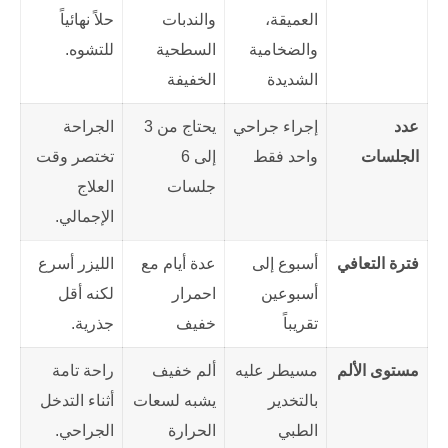
العميقة،
والندبات
حلاً نهائياً
والضخامية
السطحية
للتشوه.
الشديدة
الخفيفة
عدد
إجراء جراحي
يحتاج من 3
الجراحة
الجلسات
واحد فقط
إلى 6
تختصر وقت
جلسات
العلاج
الإجمالي.
فترة التعافي
أسبوع إلى
عدة أيام مع
الليزر أسرع
أسبوعين
احمرار
لكنه أقل
تقريباً
خفيف
جذرية.
مستوى الألم
مسيطر عليه
ألم خفيف
راحة تامة
بالتخدير
يشبه لسعات
أثناء التدخل
الطبي
الحرارة
الجراحي.