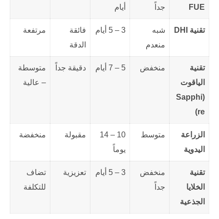
FUE
جداً
أيام
تقنية DHI
شبه
3 – 5 أيام
فائقة
مرتفعة
منعدم
الدقة
تقنية
منخفض
5 – 7 أيام
دقيقة جداً
متوسطة
الياقوت
– عالية
(Sapphi
re)
الزراعة
متوسط
10 – 14
مقبولة
منخفضة
اليدوية
يوماً
تقنية
منخفض
3 – 5 أيام
تعزيزية
تضاف
الخلايا
جداً
للتكلفة
الجذعية