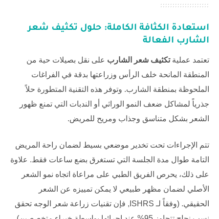
استعادة الكثافة الكاملة: حلول
تكثيف شعر
الشارب
الفعالة
تعتمد عملية
تكثيف شعر الشارب
على نقل بصيلات حية من
المنطقة المانحة خلف الرأس وزراعتها بدقة في الفراغات
الملحوظة بمنطقة الشارب. وتوفر هذه التقنية المتطورة حلاً
جذرياً لمشاكل ضعف النمو الوراثي أو الندبات التي تمنع ظهور
الشعر بشكل متناسق وجذاب ومريح للمريض.
تتم الإجراءات تحت تخدير موضعي بسيط لضمان راحة المريض
التامة طوال مدة الجلسة التي تستغرق بضع ساعات فقط. علاوة
على ذلك، يحرص الفريق الطبي على مراعاة اتجاه نمو الشعر
الأصلي لضمان مظهر طبيعي لا يمكن تمييزه عن الشعر
الحقيقي. (وفقاً لـ
ISHRS
, فإن تقنيات زراعة شعر الوجه تحقق
نسب نجاح تتجاوز 95% عند إجرائها بواسطة خبراء متخصصين).