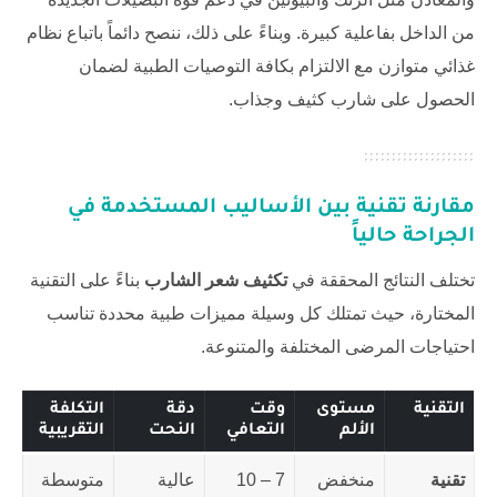
من الداخل بفاعلية كبيرة. وبناءً على ذلك، ننصح دائماً باتباع نظام
غذائي متوازن مع الالتزام بكافة التوصيات الطبية لضمان
الحصول على شارب كثيف وجذاب.
مقارنة تقنية بين الأساليب المستخدمة في
الجراحة حالياً
تختلف النتائج المحققة في
تكثيف شعر الشارب
بناءً على التقنية
المختارة، حيث تمتلك كل وسيلة مميزات طبية محددة تناسب
احتياجات المرضى المختلفة والمتنوعة.
التقنية
مستوى
وقت
دقة
التكلفة
الألم
التعافي
النحت
التقريبية
تقنية
منخفض
7 – 10
عالية
متوسطة