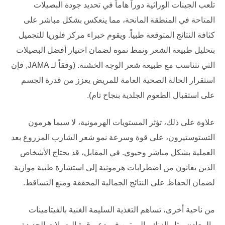
تلعب الجينات الوراثية دوراً هاماً في تحديد جودة البصيلات
المتاحة في المنطقة المانحة، مما ينعكس بشكل مباشر على
كثافة النتائج المتوقعة طبياً. ويقوم خبراء
مركز فلوريا للتجميل
بتحليل طبيعة الشعر ونمط نموه لضمان اختيار أفضل البصيلات
التي تتناسب مع طبيعة شعر الوجه الخشنة. (وفقاً لـ
JAMA
, فإن
استقرار الحالة الصحية العامة للمريض يعزز من قدرة الجسم
على استقبال الطعوم الجلدية بنجاح تام).
علاوة على ذلك، تؤثر المستويات الهرمونية، لا سيما هرمون
التستوستيرون، على قوة وسرعة نمو شعر الشارب المزروع بعد
العملية بشكل مباشر وحيوي. في المقابل، قد يحتاج الأشخاص
الذين يعانون من اضطرابات هرمونية إلى استشارة طبية موازية
لضمان الحفاظ على النتائج الجمالية المحققة ومنع التساقط.
من ناحية أخرى، تساهم التغذية السليمة الغنية بالفيتامينات
والمعادن مثل الزنك والبيوتين في دعم قوة البصيلات الجديدة