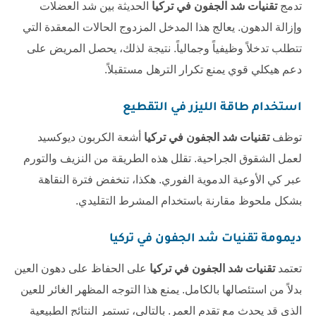
تدمج
تقنيات شد الجفون في تركيا
الحديثة بين شد العضلات
وإزالة الدهون. يعالج هذا المدخل المزدوج الحالات المعقدة التي
تتطلب تدخلاً وظيفياً وجمالياً. نتيجة لذلك، يحصل المريض على
دعم هيكلي قوي يمنع تكرار الترهل مستقبلاً.
استخدام طاقة الليزر في التقطيع
توظف
تقنيات شد الجفون في تركيا
أشعة الكربون ديوكسيد
لعمل الشقوق الجراحية. تقلل هذه الطريقة من النزيف والتورم
عبر كي الأوعية الدموية الفوري. هكذا، تنخفض فترة النقاهة
بشكل ملحوظ مقارنة باستخدام المشرط التقليدي.
ديمومة
تقنيات شد الجفون في تركيا
تعتمد
تقنيات شد الجفون في تركيا
على الحفاظ على دهون العين
بدلاً من استئصالها بالكامل. يمنع هذا التوجه المظهر الغائر للعين
الذي قد يحدث مع تقدم العمر. بالتالي، تستمر النتائج الطبيعية