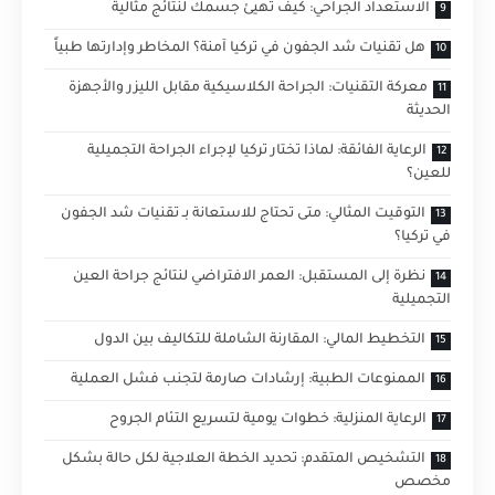
الاستعداد الجراحي: كيف تهيئ جسمك لنتائج مثالية
هل تقنيات شد الجفون في تركيا آمنة؟ المخاطر وإدارتها طبياً
معركة التقنيات: الجراحة الكلاسيكية مقابل الليزر والأجهزة
الحديثة
الرعاية الفائقة: لماذا تختار تركيا لإجراء الجراحة التجميلية
للعين؟
التوقيت المثالي: متى تحتاج للاستعانة بـ تقنيات شد الجفون
في تركيا؟
نظرة إلى المستقبل: العمر الافتراضي لنتائج جراحة العين
التجميلية
التخطيط المالي: المقارنة الشاملة للتكاليف بين الدول
الممنوعات الطبية: إرشادات صارمة لتجنب فشل العملية
الرعاية المنزلية: خطوات يومية لتسريع التئام الجروح
التشخيص المتقدم: تحديد الخطة العلاجية لكل حالة بشكل
مخصص