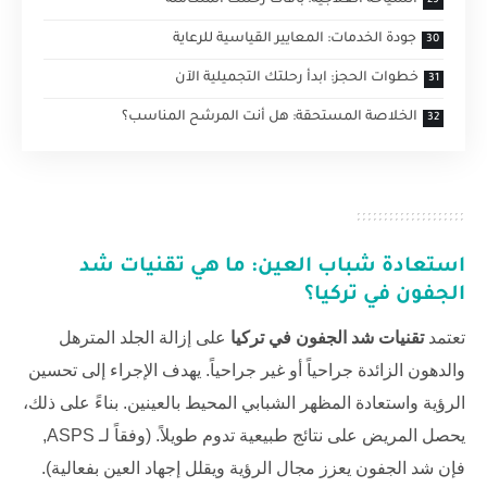
السياحة العلاجية: باقات رحلتك المتكاملة
جودة الخدمات: المعايير القياسية للرعاية
خطوات الحجز: ابدأ رحلتك التجميلية الآن
الخلاصة المستحقة: هل أنت المرشح المناسب؟
استعادة شباب العين: ما هي
تقنيات شد
الجفون في تركيا
؟
تعتمد
تقنيات شد الجفون في تركيا
على إزالة الجلد المترهل
والدهون الزائدة جراحياً أو غير جراحياً. يهدف الإجراء إلى تحسين
الرؤية واستعادة المظهر الشبابي المحيط بالعينين. بناءً على ذلك،
يحصل المريض على نتائج طبيعية تدوم طويلاً. (وفقاً لـ
ASPS
,
فإن شد الجفون يعزز مجال الرؤية ويقلل إجهاد العين بفعالية).