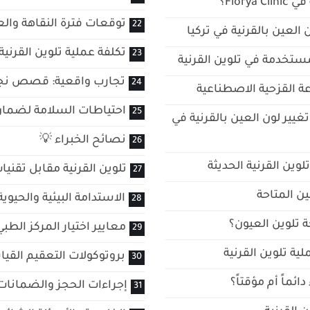
Flor؟
توقعات فترة النقاهة والع
العين بالقرنية في تركيا
تكلفة عملية تلوين القرنية 
مستخدمة في تلوين القرنية
تجارب واقعية: قصص نجاح
اعة القزحية الاصطناعية
احتياطات السلامة لضمان 
غيير لون العين بالقرنية في
نصائح الخبراء 💡
ين القرنية الحديثة
تلوين القرنية مقابل تقنيات
ين المتاحة
الاستدامة البيئية والحي
حة تلوين العيون؟
معايير اختيار المركز الطب
ة تلوين القرنية
بروتوكولات التعقيم القيا
ائماً أم مؤقتاً؟
إجراءات الحجز والضمانات 