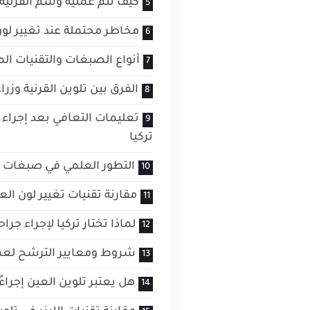
كيف تتم عملية وشم القرنية في ya Clinic
مخاطر محتملة عند تغيير لون 
أنواع الصبغات والتقنيات ال
الفرق بين تلوين القرنية وزر
تعليمات التعافي بعد إجراء ت
تركيا
التطور العلمي في صبغات تلو
مقارنة تقنيات تغيير لون الع
لماذا تختار تركيا لإجراء جرا
شروط ومعايير الترشح لعملي
هل يعتبر تلوين العين إجراءً د