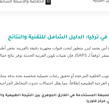
ن القرنية
الخلاصة والأسئلة الشائع
في تركيا
: الدليل الشامل للتقنية والنتائج
 آمن يعتمد ليزر متطور لنحت قنوات مجهرية دقيقة بالقرنية. يحقن أطب
قر. (وفقاً لـ
ISAPS
, فإن تقنيات تلوين القرنية الحديثة توفر نتائج جم
يوب الخلقية المزعجة أو تحقيق رغبات تجميلية شخصية بحتة بدقة متناهية
القزحية الطبيعية إطلاقاً، مما يقلل احتمالات حدوث المخاطر الجراحي
ر والصبغة المستخدمة هي الفارق الجوهري بين النتيجة الطبيعية
 مركز فلوريا