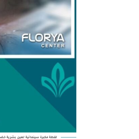
لقطة مكبرة سينمائية لعين بشرية خضعت لعملية تغيير لون العين بالقرنية (ratopigmentation