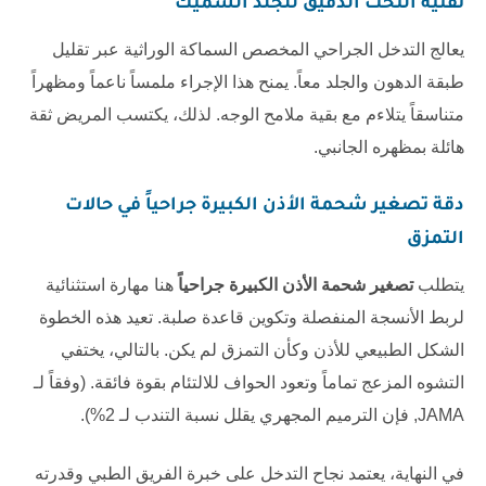
تقنية النحت الدقيق للجلد السميك
يعالج التدخل الجراحي المخصص السماكة الوراثية عبر تقليل
طبقة الدهون والجلد معاً. يمنح هذا الإجراء ملمساً ناعماً ومظهراً
متناسقاً يتلاءم مع بقية ملامح الوجه. لذلك، يكتسب المريض ثقة
هائلة بمظهره الجانبي.
دقة
تصغير شحمة الأذن الكبيرة جراحياً
في حالات
التمزق
يتطلب
تصغير شحمة الأذن الكبيرة جراحياً
هنا مهارة استثنائية
لربط الأنسجة المنفصلة وتكوين قاعدة صلبة. تعيد هذه الخطوة
الشكل الطبيعي للأذن وكأن التمزق لم يكن. بالتالي، يختفي
التشوه المزعج تماماً وتعود الحواف للالتئام بقوة فائقة. (وفقاً لـ
JAMA
, فإن الترميم المجهري يقلل نسبة التندب لـ 2%).
في النهاية، يعتمد نجاح التدخل على خبرة الفريق الطبي وقدرته