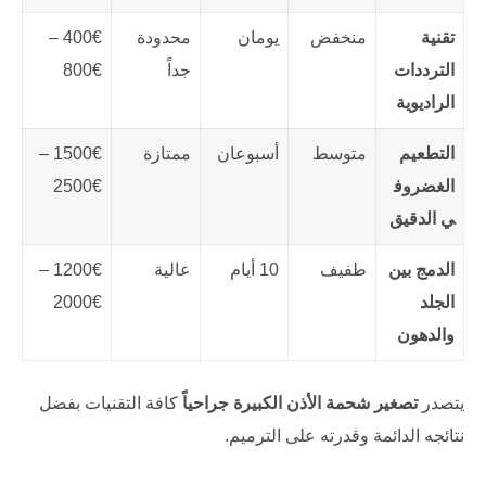
تقنية
منخفض
يومان
محدودة
400€ –
الترددات
جداً
800€
الراديوية
التطعيم
متوسط
أسبوعان
ممتازة
1500€ –
الغضروف
2500€
ي الدقيق
الدمج بين
طفيف
10 أيام
عالية
1200€ –
الجلد
2000€
والدهون
يتصدر
تصغير شحمة الأذن الكبيرة جراحياً
كافة التقنيات بفضل
نتائجه الدائمة وقدرته على الترميم.