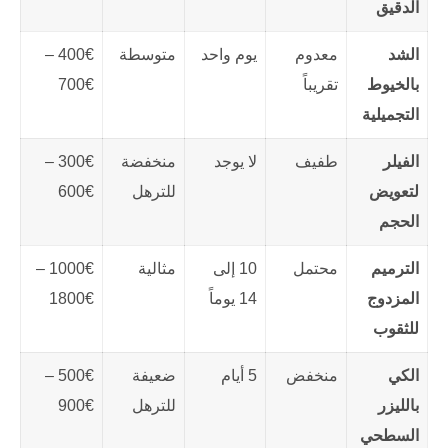
الدقيق
الشد
معدوم
يوم واحد
متوسطة
400€ –
بالخيوط
تقريباً
700€
التجميلية
الفيلر
طفيف
لا يوجد
منخفضة
300€ –
لتعويض
للترهل
600€
الحجم
الترميم
محتمل
10 إلى
مثالية
1000€ –
المزدوج
14 يوماً
1800€
للثقوب
الكي
منخفض
5 أيام
ضعيفة
500€ –
بالليزر
للترهل
900€
السطحي