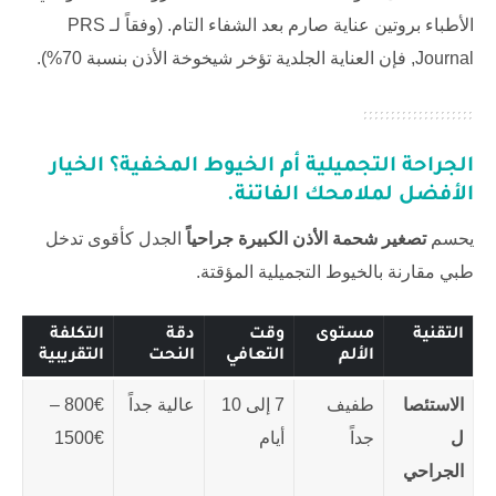
الأطباء بروتين عناية صارم بعد الشفاء التام. (وفقاً لـ
PRS
Journal
, فإن العناية الجلدية تؤخر شيخوخة الأذن بنسبة 70%).
الجراحة التجميلية أم الخيوط المخفية؟ الخيار
الأفضل لملامحك الفاتنة.
يحسم
تصغير شحمة الأذن الكبيرة جراحياً
الجدل كأقوى تدخل
طبي مقارنة بالخيوط التجميلية المؤقتة.
التقنية
مستوى
وقت
دقة
التكلفة
الألم
التعافي
النحت
التقريبية
الاستئصا
طفيف
7 إلى 10
عالية جداً
800€ –
ل
جداً
أيام
1500€
الجراحي