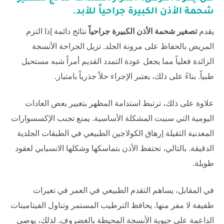
شحمة الأذن الكبيرة جراحياً
للأبد.
يقدم
تصغير شحمة الأذن الكبيرة جراحياً
نتائج دائمة إذا التزم
المريض بالحفاظ على مرونة الجلد. تزيل الجراحة الأنسجة
الزائدة فعلياً مما يجعل عودة التمدد القديم أمراً شبه مستحيل
طبياً. بناءً على ذلك، يعتبر الإجراء حلاً جذرياً بامتياز.
علاوة على ذلك، ترتبط استدامة المظهر بتغيير بعض العادات
اليومية التي سببت المشكلة الأساسية. يمنع تجنب الإكسسوارات
المعدنية الثقيلة إرهاق الكولاجين الطبيعي في الطبقات الجلدية
الدقيقة. بالتالي، تحتفظ الأذن بتماسكها وشكلها الانسيابي لعقود
طويلة.
في المقابل، يساهم التقدم الطبيعي في العمر في تغيرات
طفيفة لا مفر منها. يحافظ الترطيب المستمر وتناول الفيتامينات
الداعمة على حيوية الأنسجة المحيطة بالغضروف. لذلك، يوصي