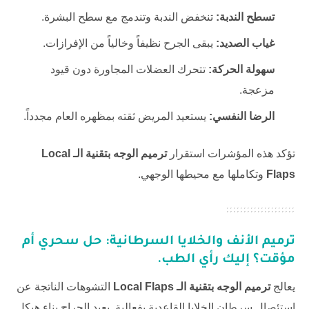
تسطح الندبة:
تنخفض الندبة وتندمج مع سطح البشرة.
غياب الصديد:
يبقى الجرح نظيفاً وخالياً من الإفرازات.
سهولة الحركة:
تتحرك العضلات المجاورة دون قيود
مزعجة.
الرضا النفسي:
يستعيد المريض ثقته بمظهره العام مجدداً.
تؤكد هذه المؤشرات استقرار
ترميم الوجه بتقنية الـ Local
Flaps
وتكاملها مع محيطها الوجهي.
ترميم الأنف والخلايا السرطانية: حل سحري أم
مؤقت؟ إليك رأي الطب.
يعالج
ترميم الوجه بتقنية الـ Local Flaps
التشوهات الناتجة عن
استئصال سرطان الخلايا القاعدية بفعالية. يعيد الجراح بناء هيكل