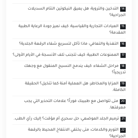
التدخين والتروية: هل يعيق النيكوتين التئام السديلات
الجراحية؟
العيادات التجارية والقياسية: كيف نميز جودة الرعاية الطبية
المقدمة؟
التغذية والتعافي: ماذا تأكل لتسريع شفاء الرقعة الجلدية؟
الممنوعات الطبية: كيف تتجنب تلف الأنسجة في الأيام الأولى؟
مراحل الشفاء: كيف يندمج النسيج المنقول مع وجهك
تدريجياً؟
المزايا والمخاطر: هل العملية آمنة كما تتخيل؟ الحقيقة
الكاملة.
متى تتواصل مع طبيبك فوراً؟ علامات التحذير التي يجب
معرفتها.
ترميم الجلد الموضعي: حل سحري أم مؤقت؟ إليك رأي الطب.
التورم والكدمات: متى يختفي الانتفاخ المحيط بالرقعة
الجراحية؟