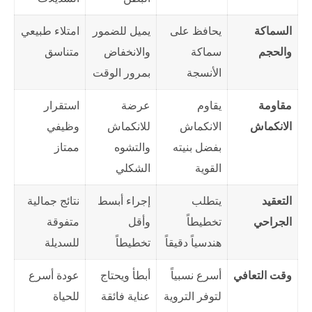
السماكة
يحافظ على
يميل للضمور
امتلاء طبيعي
والحجم
سماكة
والانخفاض
متناسق
الأنسجة
بمرور الوقت
مقاومة
يقاوم
عرضة
استقرار
الانكماش
الانكماش
للانكماش
وظيفي
بفضل بنيته
والتشوه
ممتاز
القوية
الشكلي
التعقيد
يتطلب
إجراء أبسط
نتائج جمالية
الجراحي
تخطيطاً
وأقل
متفوقة
هندسياً دقيقاً
تخطيطاً
للسديلة
وقت التعافي
أسرع نسبياً
أبطأ ويحتاج
عودة أسرع
لتوفر التروية
عناية فائقة
للحياة