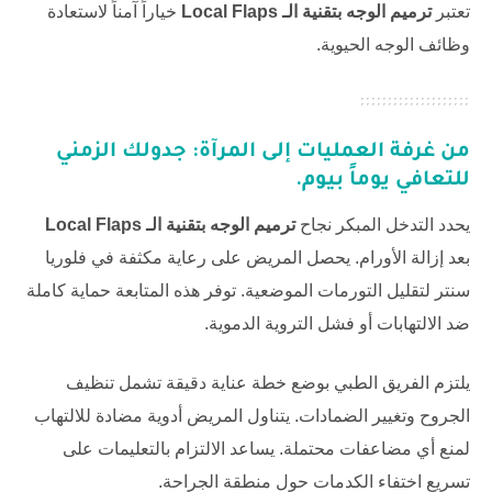
تعتبر
ترميم الوجه بتقنية الـ Local Flaps
خياراً آمناً لاستعادة
وظائف الوجه الحيوية.
من غرفة العمليات إلى المرآة: جدولك الزمني
للتعافي يوماً بيوم.
يحدد التدخل المبكر نجاح
ترميم الوجه بتقنية الـ Local Flaps
بعد إزالة الأورام. يحصل المريض على رعاية مكثفة في
فلوريا
سنتر
لتقليل التورمات الموضعية. توفر هذه المتابعة حماية كاملة
ضد الالتهابات أو فشل التروية الدموية.
يلتزم الفريق الطبي بوضع خطة عناية دقيقة تشمل تنظيف
الجروح وتغيير الضمادات. يتناول المريض أدوية مضادة للالتهاب
لمنع أي مضاعفات محتملة. يساعد الالتزام بالتعليمات على
تسريع اختفاء الكدمات حول منطقة الجراحة.