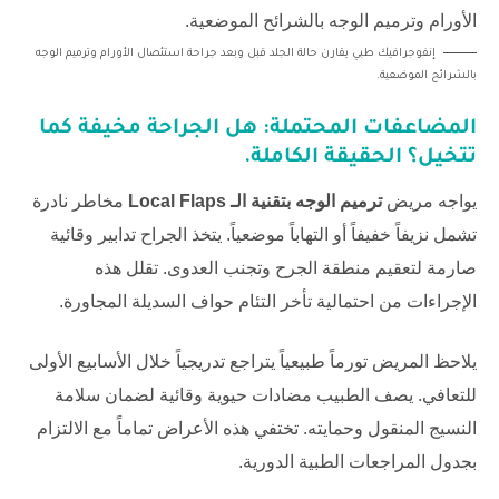
إنفوجرافيك طبي يقارن حالة الجلد قبل وبعد جراحة استئصال الأورام وترميم الوجه
بالشرائح الموضعية.
المضاعفات المحتملة: هل الجراحة مخيفة كما
تتخيل؟ الحقيقة الكاملة.
يواجه مريض
ترميم الوجه بتقنية الـ Local Flaps
مخاطر نادرة
تشمل نزيفاً خفيفاً أو التهاباً موضعياً. يتخذ الجراح تدابير وقائية
صارمة لتعقيم منطقة الجرح وتجنب العدوى. تقلل هذه
الإجراءات من احتمالية تأخر التئام حواف السديلة المجاورة.
يلاحظ المريض تورماً طبيعياً يتراجع تدريجياً خلال الأسابيع الأولى
للتعافي. يصف الطبيب مضادات حيوية وقائية لضمان سلامة
النسيج المنقول وحمايته. تختفي هذه الأعراض تماماً مع الالتزام
بجدول المراجعات الطبية الدورية.