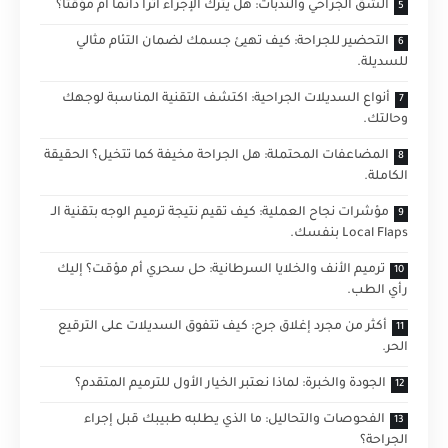
الشق الجراحي والندبات: هل يترك الإجراء أثراً دائماً أم مؤقتاً؟
التحضير للجراحة: كيف تهيئ جسمك لضمان التئام مثالي
للسديلة.
أنواع السديلات الجراحية: اكتشف التقنية المناسبة لوجهك
وحالتك.
المضاعفات المحتملة: هل الجراحة مخيفة كما تتخيل؟ الحقيقة
الكاملة.
مؤشرات نجاح العملية: كيف تقيم نتيجة ترميم الوجه بتقنية الـ
Local Flaps بنفسك.
ترميم الأنف والخلايا السرطانية: حل سحري أم مؤقت؟ إليك
رأي الطب.
أكثر من مجرد إغلاق جرح: كيف تتفوق السديلات على الترقيع
الحر.
الجودة والخبرة: لماذا نعتبر الخيار الأول للترميم المتقدم؟
الفحوصات والتحاليل: ما الذي يطلبه طبيبك قبل إجراء
الجراحة؟