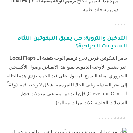
يمهد هذا التقييم لنجاح
ترميم الوجه بتقنية الـ Local Flaps
دون مفاجآت طبية.
التدخين والتروية: هل يعيق النيكوتين التئام
السديلات الجراحية؟
يدمر النيكوتين فرص نجاح
ترميم الوجه بتقنية الـ Local Flaps
عبر تضييق الأوعية الدموية. يمنع هذا الانقباض وصول الأكسجين
الضروري لبقاء النسيج المنقول على قيد الحياة. تؤدي هذه الحالة
إلى نخر السديلة وتلف الخلايا المرممة بشكل لا رجعة فيه. (وفقاً
لـ
Cleveland Clinic
, فإن التدخين يضاعف معدلات فشل
السديلات الجلدية بثلاث مرات متتالية).