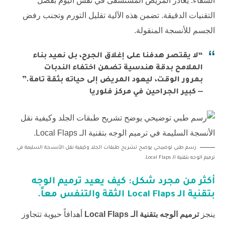
الشفاء. يغادر المريض المستشفى في نفس اليوم بفضل
التقنيات الدقيقة. تضمن هذه الآلية تقليل التورم وتجنب رفض
الجسم للأنسجة المنقولة.
“لا يقتصر هدفنا على إغلاق الجرح، بل نعيد بناء
الملامح بدقة هندسية تضمن اختفاء الندبات
بمرور الوقت، ليعود المريض إلى حياته بثقة تامة.”
— كبير الجراحين في مركز فلوريا
رسم طبي توضيحي يوضح تشريح طبقات الجلد وكيفية نقل الأنسجة السليمة في
ترميم الوجه بتقنية الـ Local Flaps.
أكثر من مجرد شكل: كيف يعيد
ترميم الوجه
بتقنية الـ Local Flaps
الثقة والتنفس معاً.
ينجز
ترميم الوجه بتقنية الـ Local Flaps
أهدافاً حيوية تتجاوز