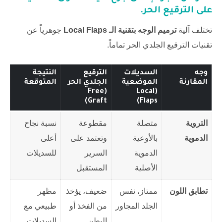
على الترقيع الحر.
تختلف آلية
ترميم الوجه بتقنية الـ Local Flaps
جوهرياً عن
تقنيات الترقيع الجلدي الحر تماماً.
وجه
السديلات
الترقيع
النتيجة
المقارنة
الموضعية
الجلدي الحر
المتوقعة
(Free
(Local
Graft)
Flaps)
التروية
متصلة
مقطوعة
نسبة نجاح
الدموية
بالأوعية
وتعتمد على
أعلى
الدموية
السرير
للسديلات
الأصلية
المستقبل
تطابق اللون
ممتاز، نفس
ضعيف، يؤخذ
مظهر
الجلد المجاور
من الفخذ أو
طبيعي مع
البطن
السديلات