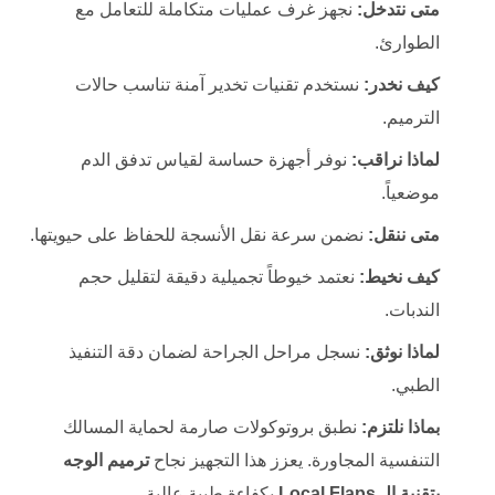
متى نتدخل:
نجهز غرف عمليات متكاملة للتعامل مع
الطوارئ.
كيف نخدر:
نستخدم تقنيات تخدير آمنة تناسب حالات
الترميم.
لماذا نراقب:
نوفر أجهزة حساسة لقياس تدفق الدم
موضعياً.
متى ننقل:
نضمن سرعة نقل الأنسجة للحفاظ على حيويتها.
كيف نخيط:
نعتمد خيوطاً تجميلية دقيقة لتقليل حجم
الندبات.
لماذا نوثق:
نسجل مراحل الجراحة لضمان دقة التنفيذ
الطبي.
بماذا نلتزم:
نطبق بروتوكولات صارمة لحماية المسالك
التنفسية المجاورة. يعزز هذا التجهيز نجاح
ترميم الوجه
بتقنية الـ Local Flaps
بكفاءة طبية عالية.