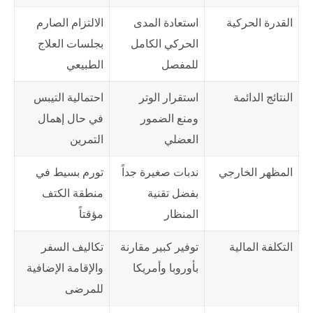
القدرة الحركية
استعادة المدى
الالتزام الصارم
الحركي الكامل
بجلسات العلاج
للمفصل
الطبيعي
النتائج الدائمة
استقرار الوتر
احتمالية التيبس
ومنع الضمور
في حال إهمال
العضلي
التمرين
المظهر الخارجي
ندبات صغيرة جداً
تورم بسيط في
بفضل تقنية
منطقة الكتف
المنظار
مؤقتاً
التكلفة المالية
توفير كبير مقارنة
تكاليف السفر
بأوروبا وأمريكا
والإقامة الإضافية
للمرضى