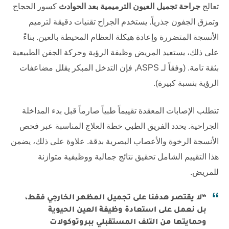
تعالج
جراحة تجميل العيون الترميمية بعد الحوادث
كسور الحجاج
وتمزق الجفون جذرياً. يستخدم الجراح تقنيات دقيقة لترميم
الأنسجة المتضررة وإعادة هيكلة العظام المحيطة بالعين. بناءً
على ذلك، يستعيد المريض وظيفة الرؤية وحركة الجفن الطبيعية
بثقة تامة. (وفقاً لـ
ASPS
, فإن التدخل المبكر يقلل مضاعفات
الرؤية بنسبة كبيرة).
تتطلب الإصابات المعقدة تقييماً طبياً صارماً قبل بدء المداخلة
الجراحية. يحدد الفريق الطبي خطة العلاج المناسبة عبر فحص
الأنسجة الرخوة والأعصاب البصرية بدقة. علاوة على ذلك، يضمن
هذا التقييم الشامل تحقيق نتائج جمالية ووظيفية متوازنة
للمريض.
“لا يقتصر هدفنا على تجميل المظهر الخارجي فقط،
بل نعمل على استعادة وظيفة العين الحيوية
وحمايتها من التلف المستقبلي ببروتوكولات