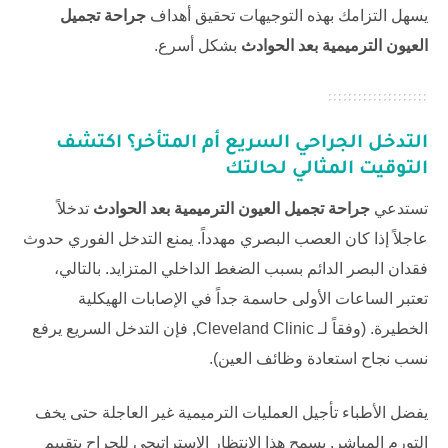
يسهل التزامك بهذه التوجيهات تحقيق أهداف
جراحة تجميل
العيون الترميمية بعد الحوادث
بشكل أسرع.
التدخل الجراحي السريع أم المتأخر؟ اكتشف
التوقيت المثالي لحالتك
تستدعي
جراحة تجميل العيون الترميمية بعد الحوادث
تدخلاً
عاجلاً إذا كان العصب البصري مهدداً. يمنع التدخل الفوري حدوث
فقدان البصر الدائم بسبب الضغط الداخلي المتزايد. بالتالي،
تعتبر الساعات الأولى حاسمة جداً في الإصابات الهيكلية
الخطيرة. (وفقاً لـ
Cleveland Clinic
, فإن التدخل السريع يرفع
نسب نجاح استعادة وظائف العين).
يفضل الأطباء تأجيل العمليات الترميمية غير العاجلة حتى يخف
التورم المباشر. يسمح هذا الانتظار الاستراتيجي للجراح بتقييم