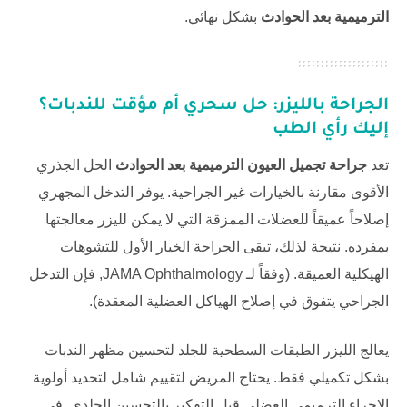
الترميمية بعد الحوادث
بشكل نهائي.
الجراحة بالليزر: حل سحري أم مؤقت للندبات؟
إليك رأي الطب
تعد
جراحة تجميل العيون الترميمية بعد الحوادث
الحل الجذري
الأقوى مقارنة بالخيارات غير الجراحية. يوفر التدخل المجهري
إصلاحاً عميقاً للعضلات الممزقة التي لا يمكن لليزر معالجتها
بمفرده. نتيجة لذلك، تبقى الجراحة الخيار الأول للتشوهات
الهيكلية العميقة. (وفقاً لـ
JAMA Ophthalmology
, فإن التدخل
الجراحي يتفوق في إصلاح الهياكل العضلية المعقدة).
يعالج الليزر الطبقات السطحية للجلد لتحسين مظهر الندبات
بشكل تكميلي فقط. يحتاج المريض لتقييم شامل لتحديد أولوية
الإجراء الترميمي العضلي قبل التفكير بالتحسين الجلدي. في