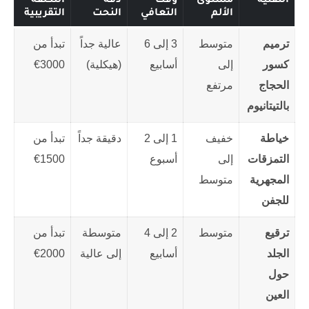
التقنية
مستوى
وقت
دقة
التكلفة
الألم
التعافي
النحت
التقريبية
ترميم
متوسط
3 إلى 6
عالية جداً
تبدأ من
كسور
إلى
أسابيع
(هيكلية)
3000€
الحجاج
مرتفع
بالتيتانيوم
خياطة
خفيف
1 إلى 2
دقيقة جداً
تبدأ من
التمزقات
إلى
أسبوع
1500€
المجهرية
متوسط
للجفن
ترقيع
متوسط
2 إلى 4
متوسطة
تبدأ من
الجلد
أسابيع
إلى عالية
2000€
حول
العين