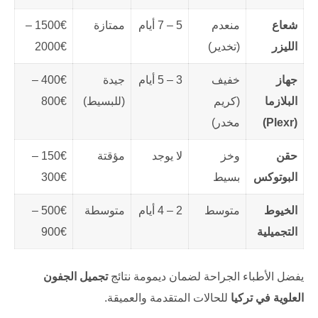
شعاع
منعدم
5 – 7 أيام
ممتازة
1500€ –
الليزر
(تخدير)
2000€
جهاز
خفيف
3 – 5 أيام
جيدة
400€ –
البلازما
(كريم
(للبسيط)
800€
(Plexr)
مخدر)
حقن
وخز
لا يوجد
مؤقتة
150€ –
البوتوكس
بسيط
300€
الخيوط
متوسط
2 – 4 أيام
متوسطة
500€ –
التجميلية
900€
يفضل الأطباء الجراحة لضمان ديمومة نتائج
تجميل الجفون
العلوية في تركيا
للحالات المتقدمة والعميقة.