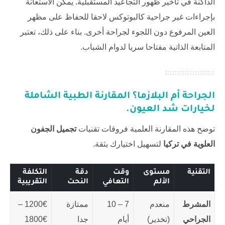
الداكنة في تأخير ظهور التجاعيد المستقبلية. يمكن الاستعانة
بإجراءات غير جراحية كالبوتوكس لاحقا للحفاظ على مظهر
العين المرفوع دون اللجوء لجراحة أخرى. بناء على ذلك، تعتبر
المتابعة الذاتية مفتاحا سريا لدوام الشباب.
الجراحة أم البلازما؟ المقارنة الطبية الشاملة
لخيارات شد العيون.
توضح هذه المقارنة العلمية فروقات تقنيات
تجميل الجفون
العلوية في تركيا
لتسهيل اختيارك بثقة.
التقنية
مستوى
وقت
دقة
التكلفة
الألم
التعافي
النحت
التقريبية
المشرط
منعدم
7 – 10
ممتازة
1200€ –
الجراحي
(تخدير)
أيام
جدا
1800€