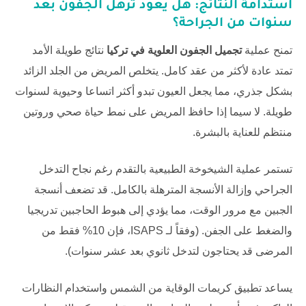
استدامة النتائج: هل يعود ترهل الجفون بعد
سنوات من الجراحة؟
تمنح عملية
تجميل الجفون العلوية في تركيا
نتائج طويلة الأمد
تمتد عادة لأكثر من عقد كامل. يتخلص المريض من الجلد الزائد
بشكل جذري، مما يجعل العيون تبدو أكثر اتساعا وحيوية لسنوات
طويلة. لا سيما إذا حافظ المريض على نمط حياة صحي وروتين
منتظم للعناية بالبشرة.
تستمر عملية الشيخوخة الطبيعية بالتقدم رغم نجاح التدخل
الجراحي وإزالة الأنسجة المترهلة بالكامل. قد تضعف أنسجة
الجبين مع مرور الوقت، مما يؤدي إلى هبوط الحاجبين تدريجيا
والضغط على الجفن. (وفقاً لـ
ISAPS
، فإن 10% فقط من
المرضى قد يحتاجون لتدخل ثانوي بعد عشر سنوات).
يساعد تطبيق كريمات الوقاية من الشمس واستخدام النظارات