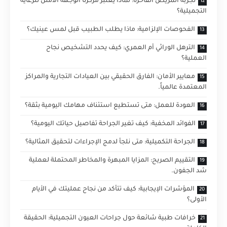
تجربة المريض الفاخرة: لماذا يعتبر مركزنا الوجهة الأمثل للرعاية
التجميلية؟
الفحوصات الإلزامية: ماذا يطلب الطبيب قبل لمس عينيك؟
الترهل الوراثي أم العمري: كيف يحدد التشخيص نجاح
العملية؟
معايير الأمان: الفارق الحقيقي بين العيادات التجارية والمراكز
المعتمدة عالمياً.
العودة للعمل: متى تستطيع استئناف مهامك اليومية بثقة؟
الفوائد المخفية: كيف تغير الجراحة تفاصيل حياتك اليومية؟
الجراحة التكميلية: متى نلجأ لدمج الإجراءات لتحقيق المثالية؟
التقييم الصريح: المزايا المبهرة والمخاطر المحتملة لعملية
شد الجفون.
المؤشرات الإيجابية: كيف تتأكد من نجاح عمليتك في الأيام
الأولى؟
خرافات طبية شائعة حول جراحات العيون التجميلية: الحقيقة