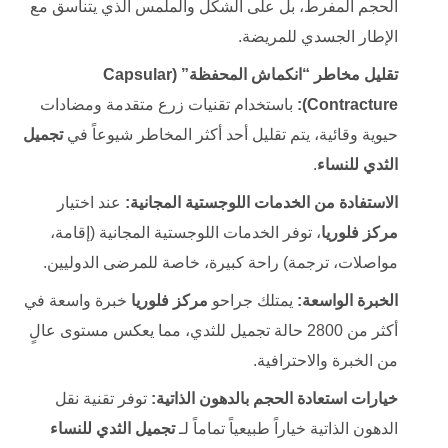
الحجم المفرط، بل على الشكل والملمس الذي يتناسق مع
الإطار الجسدي للمريضة.
تقليل مخاطر “انكماش المحفظة” (Capsular
Contracture):
باستخدام تقنيات زرع متقدمة ومضادات
حيوية وقائية، يتم تقليل أحد أكثر المخاطر شيوعاً في
تجميل
الثدي ‏للنساء
.
الاستفادة من الخدمات اللوجستية المجانية:
عند اختيار
مركز فلوريا
، توفر الخدمات اللوجستية المجانية (إقامة،
مواصلات، ترجمة) راحة كبيرة، خاصة للمرضى الدوليين.
الخبرة الواسعة:
يمتلك جراحو
مركز فلوريا
خبرة واسعة في
أكثر من 2800 حالة تجميل للثدي، مما يعكس مستوى عالٍ
من الخبرة والاحترافية.
خيارات استعادة الحجم بالدهون الذاتية:
توفر تقنية نقل
الدهون الذاتية خياراً طبيعياً تماماً لـ
تجميل الثدي ‏للنساء