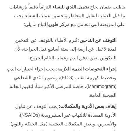
يتطلب ضمان نجاح
تجميل الثدي ‏للنساء
التزاماً دقيقاً بإرشادات
ما قبل العملية لتقليل المخاطر وتحسين عملية الشفاء. يجب
على المريضة التي تتعامل مع
مركز فلوريا
اتباع ما يلي:
التوقف عن التدخين:
يُلزم الأطباء بالتوقف عن التدخين
لمدة لا تقل عن أربعة إلى ستة أسابيع قبل الجراحة، لأن
النيكوتين يعيق تدفق الدم وعملية التئام الجروح.
إجراء الفحوصات الطبية اللازمة:
يجب إجراء اختبارات الدم،
وتخطيط كهربية القلب (ECG)، وتصوير الثدي الشعاعي
(Mammogram)، خاصة للمرضى الأكبر سناً، لتقييم الحالة
الصحية العامة.
إيقاف بعض الأدوية والمكملات:
يجب التوقف عن تناول
الأدوية المضادة للالتهاب غير الستيرويدية (NSAIDs)،
والأسبرين، وبعض المكملات العشبية (مثل الجنكة والثوم)،