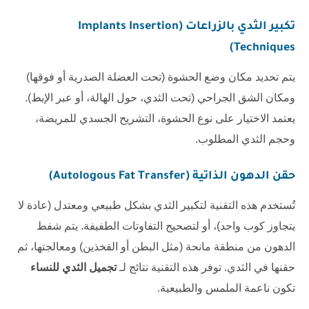
تكبير الثدي بالزراعات (Implants Insertion
Techniques)
يتم تحديد مكان وضع الحشوة (تحت العضلة الصدرية أو فوقها)
ومكان الشق الجراحي (تحت الثدي، حول الهالة، أو عبر الإبط).
يعتمد الاختيار على نوع الحشوة، التشريح الجسدي للمريضة،
وحجم الثدي المطلوب.
حقن الدهون الذاتية (Autologous Fat Transfer)
تُستخدم هذه التقنية لتكبير الثدي بشكل طبيعي ومعتدل (عادة لا
يتجاوز كوب واحد)، أو لتصحيح التفاوتات الطفيفة. يتم شفط
الدهون من منطقة مانحة (مثل البطن أو الفخذين) ومعالجتها، ثم
حقنها في الثدي. توفر هذه التقنية نتائج لـ
تجميل الثدي ‏للنساء
تكون ناعمة الملمس والطبيعية.