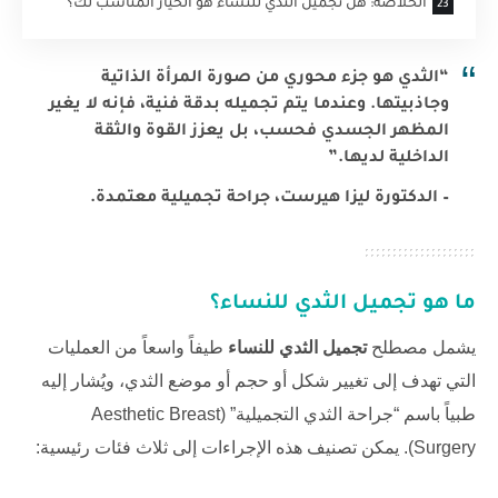
الخلاصة: هل تجميل الثدي للنساء هو الخيار المناسب لك؟
“الثدي هو جزء محوري من صورة المرأة الذاتية
وجاذبيتها. وعندما يتم تجميله بدقة فنية، فإنه لا يغير
المظهر الجسدي فحسب، بل يعزز القوة والثقة
الداخلية لديها.”
– الدكتورة ليزا هيرست، جراحة تجميلية معتمدة.
ما هو تجميل الثدي ‏للنساء؟
يشمل مصطلح
تجميل الثدي ‏للنساء
طيفاً واسعاً من العمليات
التي تهدف إلى تغيير شكل أو حجم أو موضع الثدي، ويُشار إليه
طبياً باسم “جراحة الثدي التجميلية” (
Aesthetic Breast
Surgery
). يمكن تصنيف هذه الإجراءات إلى ثلاث فئات رئيسية: