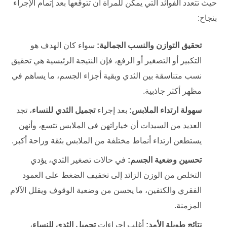
حيث تتعدد الفوائد التي يمكن للمرأة أن تتوقعها بعد إتمام الإجراء
بنجاح:
تحقيق التوازن والنسب الجمالية:
سواء كان الهدف هو
التكبير أو التصغير أو الرفع، فإن النتيجة الرئيسية هي تحقيق
نسب متناسقة بين الثدي وبقية أجزاء الجسم، ما يساهم في
مظهر أكثر جاذبية.
سهولة ارتداء الملابس:
بعد إجراء
تجميل الثدي ‏للنساء
، تجد
العديد من السيدات أن خياراتهن في الملابس تتسع، وأنهن
يستطعن ارتداء أنماط مختلفة من الملابس بثقة وراحة أكبر.
تحسين وضعية الجسم:
في حالات تصغير الثدي، يؤدي
التخلص من الوزن الزائد إلى تخفيف الضغط على العمود
الفقري والكتفين، ما يحسن من وضعية الوقوف ويقلل الآلام
المزمنة.
نتائج طويلة الأمد:
أغلب إجراءات
تجميل الثدي ‏للنساء
،