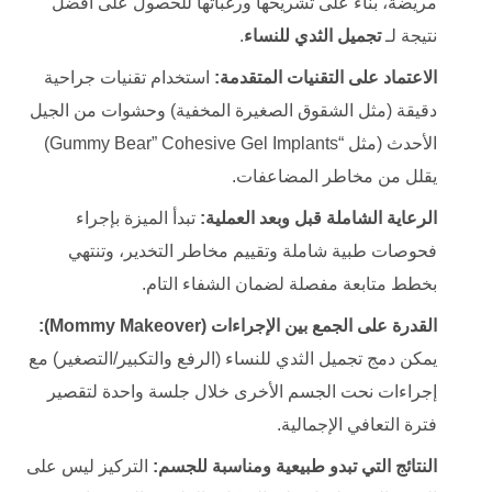
مريضة، بناءً على تشريحها ورغباتها للحصول على أفضل
نتيجة لـ
تجميل الثدي ‏للنساء
.
الاعتماد على التقنيات المتقدمة:
استخدام تقنيات جراحية
دقيقة (مثل الشقوق الصغيرة المخفية) وحشوات من الجيل
الأحدث (مثل “Gummy Bear” Cohesive Gel Implants)
يقلل من مخاطر المضاعفات.
الرعاية الشاملة قبل وبعد العملية:
تبدأ الميزة بإجراء
فحوصات طبية شاملة وتقييم مخاطر التخدير، وتنتهي
بخطط متابعة مفصلة لضمان الشفاء التام.
القدرة على الجمع بين الإجراءات (Mommy Makeover):
يمكن دمج تجميل الثدي ‏للنساء (الرفع والتكبير/التصغير) مع
إجراءات نحت الجسم الأخرى خلال جلسة واحدة لتقصير
فترة التعافي الإجمالية.
النتائج التي تبدو طبيعية ومناسبة للجسم:
التركيز ليس على