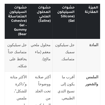
الميزة
حشوات
حشوات
حشوات
المقارنة
السيليكون
المحلول
السيليكون
(Silicone
الملحي
المتماسكة
(Cohesive
(Saline)
Gel)
Gel –
Gummy
Bear)
المادة
جل سيليكون
محلول ملحي
جل سيليكون
سميك
معقم (ماء
متماسك جداً
متماسك.
مالح).
يحافظ على
شكله.
الملمس
أقرب ما
أكثر صلابة
الأكثر متانة
والشعور
يكون إلى
ووضوحاً
و”ذاكرة
نسيج الثدي
تحت الجلد
للشكل”،
الطبيعي.
من
ملمس