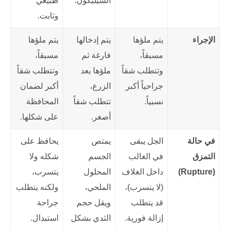
السيليكون.
طبيعي
وثابت.
الإجراء
يتم ملؤها
يتم إدخالها
يتم ملؤها
مسبقاً،
فارغة ثم
مسبقاً،
وتتطلب شقاً
ملؤها بعد
وتتطلب شقاً
جراحياً أكبر
الزرع،
أكبر لضمان
نسبياً.
تتطلب شقاً
المحافظة
أصغر.
على شكلها.
في حالة
الجل يبقى
يمتص
يحافظ على
التمزق
في الغالب
الجسم
شكله ولا
(Rupture)
داخل الغلاف
المحلول
يتسرب،
(لا يتسرب)،
الملحي،
ولكنه يتطلب
قد يتطلب
ويقل حجم
جراحة
إزالة فورية.
الثدي بشكل
استبدال.