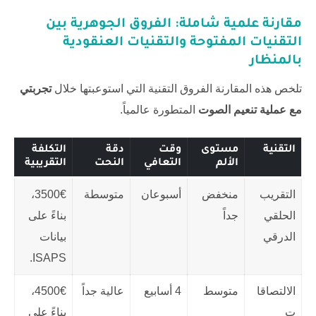
مقارنة علمية شاملة: الفروق الجوهرية بين
التقنيات المفتوحة والتقنيات العنقودية
بالمنظار
تلخص هذه المقارنة الفروق التقنية التي استوعبتها خلال
تجربتي
مع عملية تنعيم الصوت
المتطورة عالمياً.
التقنية
مستوى
وقت
دقة
التكلفة
الألم
التعافي
النحت
التقريبية
التقريب
منخفض
أسبوعان
متوسطة
3500€،
الحلقي
جداً
بناءً على
الدرقي
بيانات
ISAPS.
الالتصاقا
متوسط
4 أسابيع
عالية جداً
4500€،
ت
بناءً على