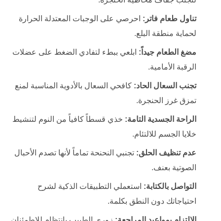
تناول طعام فاتر:
احرصي على الوجبات المعتدلة الحرارة
لحماية منطقة البلع.
مضغ الطعام جيداً:
ابلعي ببطء لتفادي الضغط على عضلات
الرقبة الأمامية.
تجنب السعال الحاد:
كافحي السعال بالأدوية المناسبة لمنع
تمزق غرز الحنجرة.
الراحة الجسدية التامة:
خذي قسطاً كافياً من النوم لتنشيط
خلايا الجسم للالتئام.
عدم تنظيف الحلق:
تجنبي النحنحة تماماً لأنها تصدم الأحبال
الصوتية بعنف.
التواصل بالكتابة:
استعملي التطبيقات الذكية لشرح
احتياجاتك دون النطق بكلمة.
الالتزام بمواعيد المراجعة:
زوري الطبيب بانتظام للاطمئنان