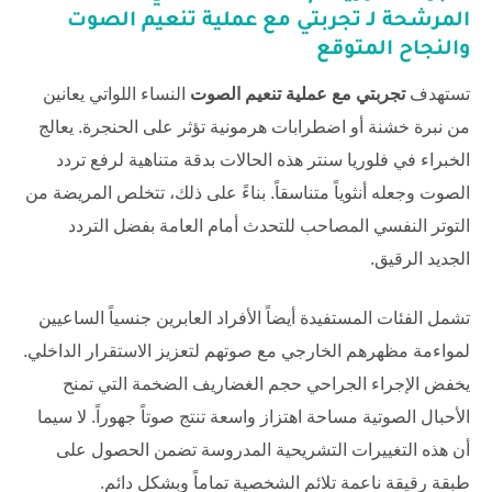
المرشحة لـ
تجربتي مع عملية تنعيم الصوت
والنجاح المتوقع
تستهدف
تجربتي مع عملية تنعيم الصوت
النساء اللواتي يعانين
من نبرة خشنة أو اضطرابات هرمونية تؤثر على الحنجرة. يعالج
الخبراء في
فلوريا سنتر
هذه الحالات بدقة متناهية لرفع تردد
الصوت وجعله أنثوياً متناسقاً. بناءً على ذلك، تتخلص المريضة من
التوتر النفسي المصاحب للتحدث أمام العامة بفضل التردد
الجديد الرقيق.
تشمل الفئات المستفيدة أيضاً الأفراد العابرين جنسياً الساعيين
لمواءمة مظهرهم الخارجي مع صوتهم لتعزيز الاستقرار الداخلي.
يخفض الإجراء الجراحي حجم الغضاريف الضخمة التي تمنح
الأحبال الصوتية مساحة اهتزاز واسعة تنتج صوتاً جهوراً. لا سيما
أن هذه التغييرات التشريحية المدروسة تضمن الحصول على
طبقة رقيقة ناعمة تلائم الشخصية تماماً وبشكل دائم.