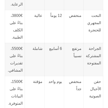
الرعاية.
النحت
منخفض
12 يوماً
عالية
3800€،
المجهري
بناءً على
للحنجرة
الكلف
الطبية.
الجراحة
مرتفع
6 أسابيع
شاملة
5500€،
المشتركة
نسبياً
بناءً على
المفتوحة
تقديرات
المشافي.
حقن
منخفض
يوم واحد
مؤقتة
1500€،
الأحبال
جداً
بناءً على
الصوتية
البيانات
المتوفرة.