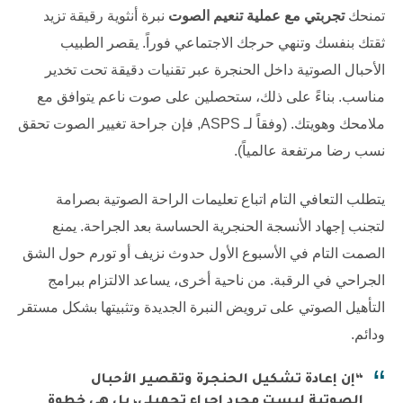
تمنحك
تجربتي مع عملية تنعيم الصوت
نبرة أنثوية رقيقة تزيد
ثقتك بنفسك وتنهي حرجك الاجتماعي فوراً. يقصر الطبيب
الأحبال الصوتية داخل الحنجرة عبر تقنيات دقيقة تحت تخدير
مناسب. بناءً على ذلك، ستحصلين على صوت ناعم يتوافق مع
ملامحك وهويتك. (وفقاً لـ
ASPS
, فإن جراحة تغيير الصوت تحقق
نسب رضا مرتفعة عالمياً).
يتطلب التعافي التام اتباع تعليمات الراحة الصوتية بصرامة
لتجنب إجهاد الأنسجة الحنجرية الحساسة بعد الجراحة. يمنع
الصمت التام في الأسبوع الأول حدوث نزيف أو تورم حول الشق
الجراحي في الرقبة. من ناحية أخرى، يساعد الالتزام ببرامج
التأهيل الصوتي على ترويض النبرة الجديدة وتثبيتها بشكل مستقر
ودائم.
“إن إعادة تشكيل الحنجرة وتقصير الأحبال
الصوتية ليست مجرد إجراء تجميلي، بل هي خطوة