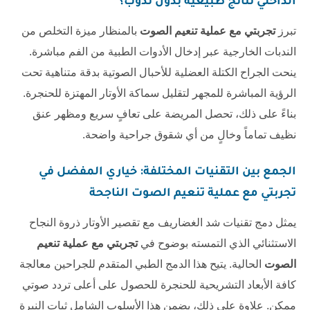
الداخلي نتائج طبيعية بدون ندوب؟
تبرز
تجربتي مع عملية تنعيم الصوت
بالمنظار ميزة التخلص من
الندبات الخارجية عبر إدخال الأدوات الطبية من الفم مباشرة.
ينحت الجراح الكتلة العضلية للأحبال الصوتية بدقة متناهية تحت
الرؤية المباشرة للمجهر لتقليل سماكة الأوتار المهتزة للحنجرة.
بناءً على ذلك، تحصل المريضة على تعافٍ سريع ومظهر عنق
نظيف تماماً وخالٍ من أي شقوق جراحية واضحة.
الجمع بين التقنيات المختلفة: خياري المفضل في
تجربتي مع عملية تنعيم الصوت
الناجحة
يمثل دمج تقنيات شد الغضاريف مع تقصير الأوتار ذروة النجاح
الاستثنائي الذي التمسته بوضوح في
تجربتي مع عملية تنعيم
الصوت
الحالية. يتيح هذا الدمج الطبي المتقدم للجراحين معالجة
كافة الأبعاد التشريحية للحنجرة للحصول على أعلى تردد صوتي
ممكن. علاوة على ذلك، يضمن هذا الأسلوب الشامل ثبات النبرة