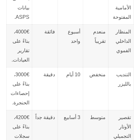
الأمامية
بيانات
المفتوحة
ASPS.
المنظار
منعدم
أسبوع
فائقة
4000€،
الداخلي
تقريباً
واحد
بناءً على
الفموي
تقارير
العيادات.
التنديب
منخفض
10 أيام
دقيقة
3000€،
بالليزر
بناءً على
إحصاءات
الحنجرة.
تقصير
متوسط
3 أسابيع
دقيقة جداً
4200€،
الأوتار
بناءً على
التجميلي
سجلات