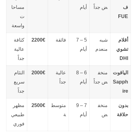
ف
ض جداً
أيام
مساحا
FUE
ت
واسعة
أقلام
شبه
5 – 7
فائقة
2200€
كثافة
تشوي
منعدم
أيام
عالية
DHI
جداً
الياقوت
منخف
6 – 8
عالية
2000€
التئام
Sapph
ض جداً
أيام
جداً
سريع
ire
جداً
بدون
منخف
7 – 9
متوسط
2500€
مظهر
حلاقة
ض
أيام
ة
طبيعي
فوري