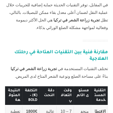
في المقابل، توفر التقنيات الحديثة حماية إضافية للجريبات خلال
عملية النقل لضمان أعلى معدل بقاء ممكن للبصيلات. بالتالي،
تظل
تجربة زراعة الشعر في تركيا
هي الحل الأكثر ديمومة
وفعالية لمواجهة مشكلة الصلع الوراثي بذكاء.
مقارنة فنية بين التقنيات المتاحة في رحلتك
العلاجية
تختلف التقنيات المستخدمة في
تجربة زراعة الشعر في تركيا
بناءً على مساحة الصلع ونوعية الشعر المتاح لدى المريض.
التقنية
مستو
وقت
دقة
التكلفة
النتيجة
المست
ى الألم
التعاف
النحت
(€) –
المتوق
خدمة
ي
BOLD
عة
الاقتطا
منخف
7 – 10
عالية
1800€
تغطية