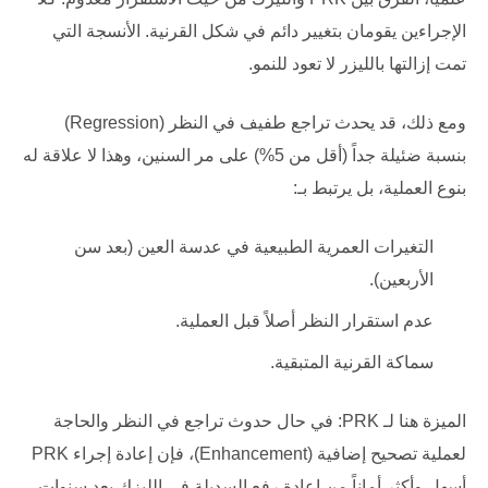
الإجراءين يقومان بتغيير دائم في شكل القرنية. الأنسجة التي
تمت إزالتها بالليزر لا تعود للنمو.
ومع ذلك، قد يحدث تراجع طفيف في النظر (Regression)
بنسبة ضئيلة جداً (أقل من 5%) على مر السنين، وهذا لا علاقة له
بنوع العملية، بل يرتبط بـ:
التغيرات العمرية الطبيعية في عدسة العين (بعد سن
الأربعين).
عدم استقرار النظر أصلاً قبل العملية.
سماكة القرنية المتبقية.
الميزة هنا لـ PRK: في حال حدوث تراجع في النظر والحاجة
لعملية تصحيح إضافية (Enhancement)، فإن إعادة إجراء PRK
أسهل وأكثر أماناً من إعادة رفع السديلة في الليزك بعد سنوات