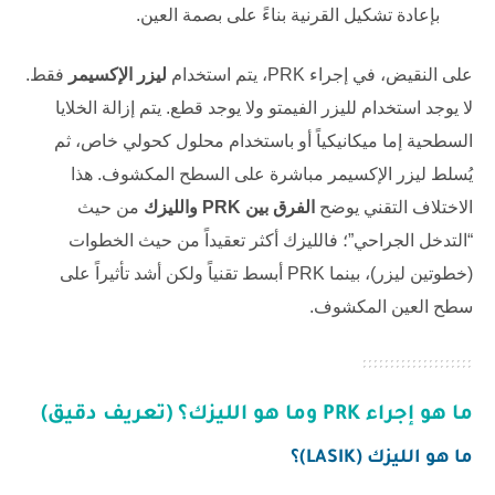
بإعادة تشكيل القرنية بناءً على بصمة العين.
على النقيض، في إجراء PRK، يتم استخدام
ليزر الإكسيمر
فقط.
لا يوجد استخدام لليزر الفيمتو ولا يوجد قطع. يتم إزالة الخلايا
السطحية إما ميكانيكياً أو باستخدام محلول كحولي خاص، ثم
يُسلط ليزر الإكسيمر مباشرة على السطح المكشوف. هذا
الاختلاف التقني يوضح
الفرق بين PRK والليزك
من حيث
“التدخل الجراحي”؛ فالليزك أكثر تعقيداً من حيث الخطوات
(خطوتين ليزر)، بينما PRK أبسط تقنياً ولكن أشد تأثيراً على
سطح العين المكشوف.
ما هو إجراء PRK وما هو الليزك؟ (تعريف دقيق)
ما هو الليزك (LASIK)؟