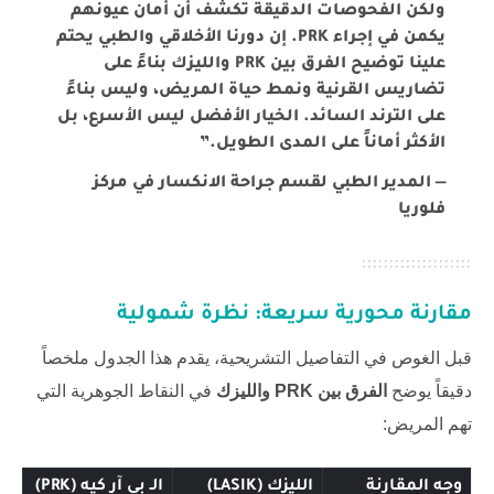
ولكن الفحوصات الدقيقة تكشف أن أمان عيونهم
يكمن في إجراء PRK. إن دورنا الأخلاقي والطبي يحتم
علينا توضيح الفرق بين PRK والليزك بناءً على
تضاريس القرنية ونمط حياة المريض، وليس بناءً
على الترند السائد. الخيار الأفضل ليس الأسرع، بل
الأكثر أماناً على المدى الطويل.”
— المدير الطبي لقسم جراحة الانكسار في مركز
فلوريا
مقارنة محورية سريعة: نظرة شمولية
قبل الغوص في التفاصيل التشريحية، يقدم هذا الجدول ملخصاً
دقيقاً يوضح
الفرق بين PRK والليزك
في النقاط الجوهرية التي
تهم المريض:
وجه المقارنة
الليزك (LASIK)
الـ بي آر كيه (PRK)