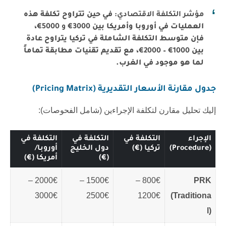
مؤشر التكلفة الاقتصادي:
في حين تتراوح تكلفة هذه
العمليات في أوروبا وأمريكا بين
3000€ و 5000€
،
فإن متوسط التكلفة الشاملة في تركيا يتراوح عادة
بين
1000€ – 2000€
، مع تقديم تقنيات مطابقة تماماً
لما هو موجود في الغرب.
جدول مقارنة الأسعار التقديرية (Pricing Matrix)
إليك تحليل مقارن لتكلفة الإجراءين (شامل الفحوصات):
الإجراء
التكلفة في
التكلفة في
التكلفة في
(Procedure)
تركيا (€)
دول الخليج
أوروبا/
(€)
أمريكا (€)
2000€ –
1500€ –
800€ –
PRK
3000€
2500€
1200€
(Traditiona
l)