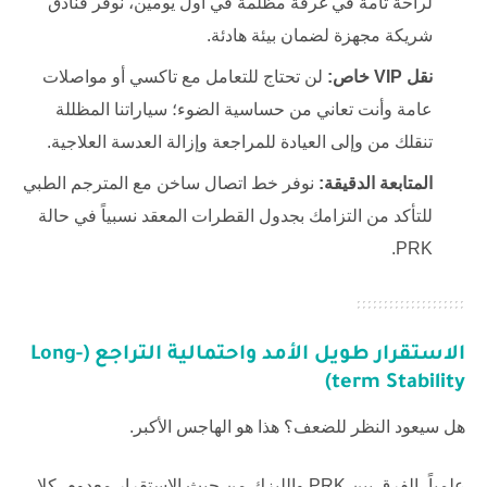
لراحة تامة في غرفة مظلمة في أول يومين، نوفر فنادق
شريكة مجهزة لضمان بيئة هادئة.
نقل VIP خاص:
لن تحتاج للتعامل مع تاكسي أو مواصلات
عامة وأنت تعاني من حساسية الضوء؛ سياراتنا المظللة
تنقلك من وإلى العيادة للمراجعة وإزالة العدسة العلاجية.
المتابعة الدقيقة:
نوفر خط اتصال ساخن مع المترجم الطبي
للتأكد من التزامك بجدول القطرات المعقد نسبياً في حالة
PRK.
الاستقرار طويل الأمد واحتمالية التراجع (Long-
term Stability)
هل سيعود النظر للضعف؟ هذا هو الهاجس الأكبر.
علمياً، الفرق بين PRK والليزك من حيث الاستقرار معدوم. كلا