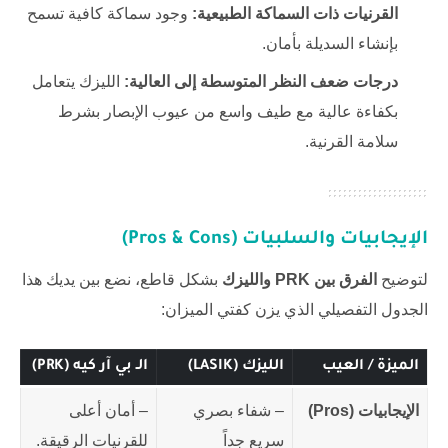
القرنيات ذات السماكة الطبيعية:
وجود سماكة كافية تسمح
بإنشاء السديلة بأمان.
درجات ضعف النظر المتوسطة إلى العالية:
الليزك يتعامل
بكفاءة عالية مع طيف واسع من عيوب الإبصار بشرط
سلامة القرنية.
الإيجابيات والسلبيات (Pros & Cons)
لتوضيح
الفرق بين PRK والليزك
بشكل قاطع، نضع بين يديك هذا
الجدول التفصيلي الذي يزن كفتي الميزان:
الميزة / العيب
الليزك (LASIK)
الـ بي آر كيه (PRK)
الإيجابيات (Pros)
– شفاء بصري
– أمان أعلى
سريع جداً
للقرنيات الرقيقة.