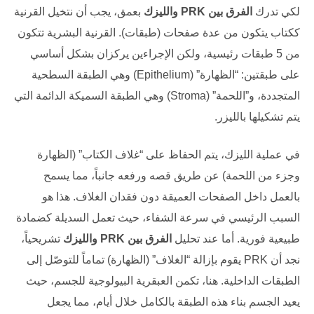
لكي تدرك
الفرق بين PRK والليزك
بعمق، يجب أن نتخيل القرنية
ككتاب يتكون من عدة صفحات (طبقات). القرنية البشرية تتكون
من 5 طبقات رئيسية، ولكن الإجراءين يركزان بشكل أساسي
على طبقتين: “الظهارة” (Epithelium) وهي الطبقة السطحية
المتجددة، و”اللحمة” (Stroma) وهي الطبقة السميكة الدائمة التي
يتم تشكيلها بالليزر.
في عملية الليزك، يتم الحفاظ على “غلاف الكتاب” (الظهارة
وجزء من اللحمة) عن طريق قصه ورفعه جانباً، مما يسمح
بالعمل داخل الصفحات العميقة دون فقدان الغلاف. هذا هو
السبب الرئيسي في سرعة الشفاء، حيث تعمل السديلة كضمادة
طبيعية فورية. أما عند تحليل
الفرق بين PRK والليزك
تشريحياً،
نجد أن PRK يقوم بإزالة “الغلاف” (الظهارة) تماماً للتوصّل إلى
الطبقات الداخلية. هنا، تكمن العبقرية البيولوجية للجسم، حيث
يعيد الجسم بناء هذه الطبقة بالكامل خلال أيام، مما يجعل