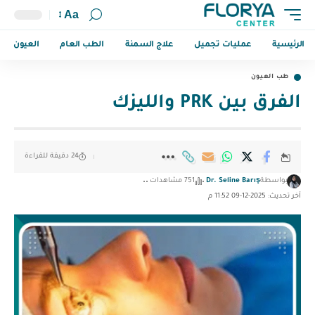
Aa
الرئيسية
عمليات تجميل
علاج السمنة
الطب العام
العيون
طب العيون
الفرق بين PRK والليزك
24 دقيقة للقراءة
بواسطة
Dr. Seline Barış
751 مشاهدات
آخر تحديث: 2025-12-09 11:52 م