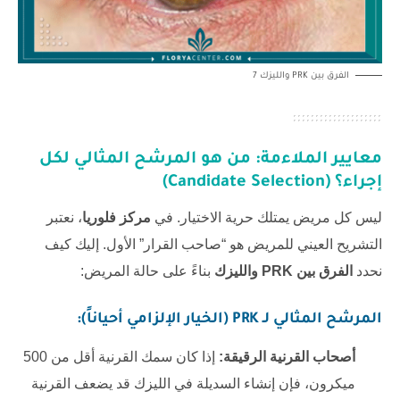
الفرق بين PRK والليزك 7
معايير الملاءمة: من هو المرشح المثالي لكل
إجراء؟ (Candidate Selection)
ليس كل مريض يمتلك حرية الاختيار. في
مركز فلوريا
، نعتبر
التشريح العيني للمريض هو “صاحب القرار” الأول. إليك كيف
نحدد
الفرق بين PRK والليزك
بناءً على حالة المريض:
المرشح المثالي لـ PRK (الخيار الإلزامي أحياناً):
أصحاب القرنية الرقيقة:
إذا كان سمك القرنية أقل من 500
ميكرون، فإن إنشاء السديلة في الليزك قد يضعف القرنية