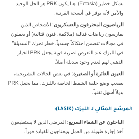
بشكل خطير (Ectasia). هنا يكون PRK هو الحل الوحيد
والآمن لأنه يوفر في أنسجة القرنية.
الرياضيون المحترفون والعسكريون:
الأشخاص الذين
يمارسون رياضات قتالية (ملاكمة، فنون قتالية) أو يعملون
في مجالات تتضمن احتكاكاً جسدياً. خطر تحرك “السديلة”
في الليزك عند التعرض لضربة قوية يجعل PRK الخيار
الذهبي لهم لعدم وجود سديلة أصلاً.
العيون الغائرة أو الصغيرة:
في بعض الحالات التشريحية،
يصعب وضع حلقة الشفط الخاصة بالليزك، مما يجعل PRK
بديلاً أسهل تقنياً.
المرشح المثالي لـ الليزك (LASIK):
الباحثون عن الشفاء السريع:
المرضى الذين لا يستطيعون
أخذ إجازة طويلة من العمل ويحتاجون للقيادة فوراً.