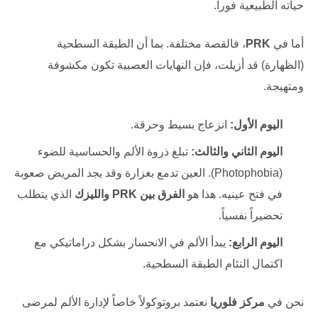
حياته الطبيعية فوراً.
أما في
PRK
، فالقصة مختلفة. بما أن الطبقة السطحية
(الظهارة) قد أزيلت، فإن النهايات العصبية تكون مكشوفة
ومتهيجة.
اليوم الأول:
انزعاج بسيط وحرقة.
اليوم الثاني والثالث:
تبلغ ذروة الألم والحساسية للضوء
(Photophobia). العين تدمع بغزارة وقد يجد المريض صعوبة
في فتح عينيه. هذا هو
الفرق بين PRK والليزك
الذي يتطلب
تحضيراً نفسياً.
اليوم الرابع:
يبدأ الألم في الانحسار بشكل دراماتيكي مع
اكتمال التئام الطبقة السطحية.
نحن في
مركز فلوريا
نعتمد بروتوكولاً خاصاً لإدارة الألم لمرضى