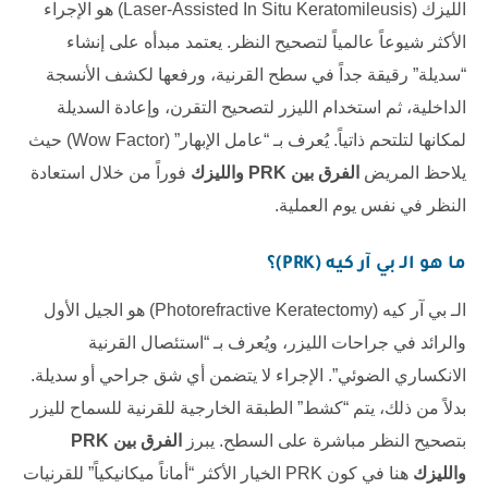
الليزك (Laser-Assisted In Situ Keratomileusis) هو الإجراء
الأكثر شيوعاً عالمياً لتصحيح النظر. يعتمد مبدأه على إنشاء
“سديلة” رقيقة جداً في سطح القرنية، ورفعها لكشف الأنسجة
الداخلية، ثم استخدام الليزر لتصحيح التقرن، وإعادة السديلة
لمكانها لتلتحم ذاتياً. يُعرف بـ “عامل الإبهار” (Wow Factor) حيث
يلاحظ المريض
الفرق بين PRK والليزك
فوراً من خلال استعادة
النظر في نفس يوم العملية.
ما هو الـ بي آر كيه (PRK)؟
الـ بي آر كيه (Photorefractive Keratectomy) هو الجيل الأول
والرائد في جراحات الليزر، ويُعرف بـ “استئصال القرنية
الانكساري الضوئي”. الإجراء لا يتضمن أي شق جراحي أو سديلة.
بدلاً من ذلك، يتم “كشط” الطبقة الخارجية للقرنية للسماح لليزر
بتصحيح النظر مباشرة على السطح. يبرز
الفرق بين PRK
والليزك
هنا في كون PRK الخيار الأكثر “أماناً ميكانيكياً” للقرنيات