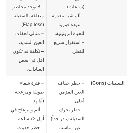
(ساعات).
– لا توجد مخاطر
– ألم شبه معدوم.
متعلقة بالسديلة
– عودة فورية
(Flap-less).
للحياة الروتينية.
– مثالي لجفاف
– استقرار سريع
العين الشديد.
للنظر.
– تكلفة قد تكون
أقل في بعض
العيادات.
السلبيات (Cons)
– خطر جفاف
– فترة شفاء
العين المزمن
طويلة ومزعجة
أعلى.
(أيام).
– خطر تحرك
– ألم وانزعاج في
السديلة (نادر جداً).
أول 72 ساعة.
– غير مناسب
– خطر حدوث