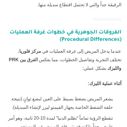
الرقيقة جداً والتي لا تحتمل اقتطاع سديلة منها.
الفروقات الجوهرية في خطوات غرفة العمليات
(Procedural Differences)
عندما يدخل المريض إلى غرفة العمليات في
مركز فلوريا
،
تختلف التجربة وتفاصيل الخطوات، مما يعكس
الفرق بين PRK
والليزك
بشكل عملي:
أثناء عملية الليزك:
يشعر المريض بضغط بسيط على العين لبضع ثوانٍ (نتيجة
حلقة الشفط الخاصة بجهاز الفيمتو ليزر لإنشاء السديلة).
تنقطع الرؤية تماماً “تظلم الدنيا” لمدة 10-20 ثانية، وهو أمر
طبيعي جداً ولكنه قد يثير قلق المريض غير المستعد.