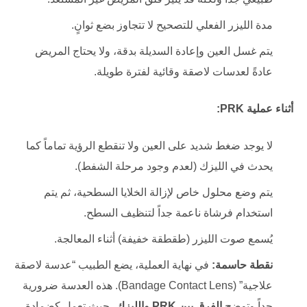
مدة الليزر الفعلي للتصحيح لا تتجاوز بضع ثوانٍ.
يتم غسل العين وإعادة السديلة بدقة، ولا يحتاج المريض
عادةً لعدسات لاصقة وقائية لفترة طويلة.
أثناء عملية PRK:
لا يوجد ضغط شديد على العين ولا تنقطع الرؤية تماماً كما
يحدث في الليزك (لعدم وجود مرحلة الشفط).
يتم وضع محلول خاص لإزالة الخلايا السطحية، ثم يتم
استخدام فرشاة ناعمة جداً لتنظيف السطح.
يُسمع صوت الليزر (طقطقة خفيفة) أثناء المعالجة.
نقطة حاسمة:
في نهاية العملية، يضع الطبيب “عدسة لاصقة
علاجية” (Bandage Contact Lens). هذه العدسة ضرورية
جداً وتوضح
الفرق بين PRK والليزك
، حيث تعمل كضمادة