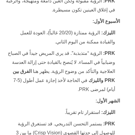
PRK:
الرؤية مقبولة ولكن العين دامعة ومتهيجة، والرغبة
في إغلاق العينين تكون مسيطرة.
الأسبوع الأول:
الليزك:
الرؤية ممتازة (20/20 غالباً)، العودة للعمل
والقيادة ممكنة من اليوم الثاني.
PRK:
الرؤية “متذبذبة”. قد يرى المريض جيداً في الصباح
وضبابياً في المساء. لا يُنصح بالقيادة حتى إزالة العدسة
العلاجية والتأكد من وضوح الرؤية. يظهر هنا
الفرق بين
PRK والليزك
في الحاجة لأخذ إجازة عمل أطول (5-7
أيام) لمرضى PRK.
الشهر الأول:
الليزك:
استقرار تام تقريباً.
PRK:
يستمر التحسن التدريجي. قد تستغرق الرؤية
للوصول إلى حدتها القصوى (Crisp Vision) ما بين 3