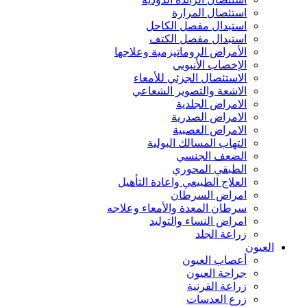
استئصال المرارة
استبدال مفصل الكاحل
استبدال مفصل الكتف
الأمراض الروماتيزمية وعلاجها
الإخصاب الأنبوبي
الاستئصال الجزئي للأمعاء
الاشعة والتصوير الشعاعي
الامراض الجلدية
الامراض الصدرية
الامراض العصبية
التهاب المسالك البولية
الضعف الجنسي
الطبقي المحوري
العلاج الطبيعي واعادة التأهيل
امراض السرطان
سرطان المعدة والأمعاء وعلاجه
امراض النساء والتوليد
زراعة الجلد
العيون
أعصاب العيون
جراحة العيون
زراعة القرنية
زرع العدسات