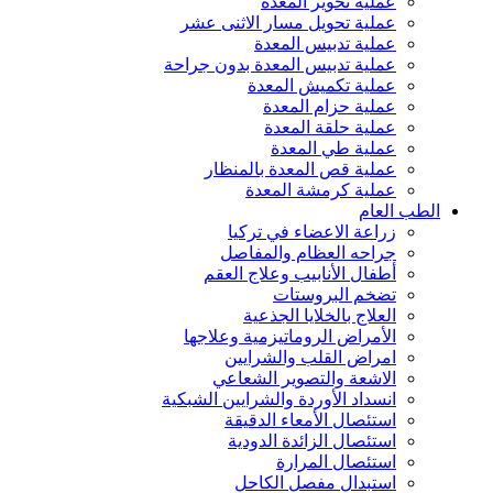
عملية تحوير المعدة
عملية تحويل مسار الاثنى عشر
عملية تدبيس المعدة
عملية تدبيس المعدة بدون جراحة
عملية تكميش المعدة
عملية حزام المعدة
عملية حلقة المعدة
عملية طي المعدة
عملية قص المعدة بالمنظار
عملية كرمشة المعدة
الطب العام
زراعة الاعضاء في تركيا
جراحه العظام والمفاصل
أطفال الأنابيب وعلاج العقم
تضخم البروستات
العلاج بالخلايا الجذعية
الأمراض الروماتيزمية وعلاجها
امراض القلب والشرايين
الاشعة والتصوير الشعاعي
انسداد الأوردة والشرايين الشبكية
استئصال الأمعاء الدقيقة
استئصال الزائدة الدودية
استئصال المرارة
استبدال مفصل الكاحل