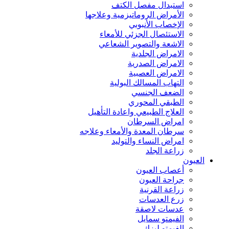
استبدال مفصل الكتف
الأمراض الروماتيزمية وعلاجها
الإخصاب الأنبوبي
الاستئصال الجزئي للأمعاء
الاشعة والتصوير الشعاعي
الامراض الجلدية
الامراض الصدرية
الامراض العصبية
التهاب المسالك البولية
الضعف الجنسي
الطبقي المحوري
العلاج الطبيعي واعادة التأهيل
امراض السرطان
سرطان المعدة والأمعاء وعلاجه
امراض النساء والتوليد
زراعة الجلد
العيون
أعصاب العيون
جراحة العيون
زراعة القرنية
زرع العدسات
عدسات لاصقة
الفيمتو سمايل
الفيمتو ليزك