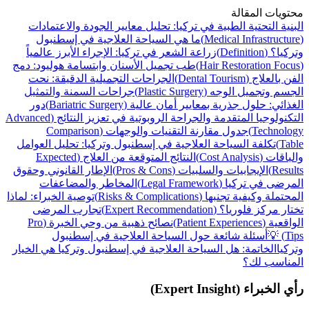
محتويات المقالة
البنية التحتية الطبية في تركيا: تحليل معايير الجودة والاعتمادات
(Medical Infrastructure)
ما هي السياحة العلاجية في إسطنبول
وتركيا؟ (Definition)
زراعة الشعر في تركيا: الإجراء الأبرز عالمياً
(Hair Restoration Focus)
طب تجميل الأسنان وابتسامة هوليود: دمج
الفن بالعلاج (Dental Tourism)
الجراحات التجميلية الدقيقة: نحت
الجسم وتجميل الوجه (Plastic Surgery)
جراحات السمنة والتمثيل
الغذائي: حلول جذرية بمعايير أمان عالية (Bariatric Surgery)
دور
التكنولوجيا المتقدمة والجراحة الروبوتية في تعزيز النتائج (Advanced
Technology)
جدول مقارنة التقنيات والوجهات (Comparison
Table)
تكلفة السياحة العلاجية في إسطنبول وتركيا: تحليل العوامل
والباقات (Cost Analysis)
النتائج المتوقعة من العلاج (Expected
Results)
الإيجابيات والسلبيات (Pros & Cons)
الإطار القانوني وحقوق
المرضى في تركيا (Legal Framework)
المخاطر والمضاعفات
المحتملة وكيفية تجنبها (Risks & Complications)
توصية الخبراء: لماذا
تختار مركز فلوريا؟ (Expert Recommendation)
تجارب المرضى
الواقعية (Patient Experiences)
نصائح ذهبية من وحي الخبرة (Pro
Tips) 💡
أسئلة شائعة حول السياحة العلاجية في إسطنبول
وتركيا
الخاتمة: هل السياحة العلاجية في إسطنبول وتركيا هي الخيار
المناسب لك؟
رأي الخبراء (Expert Insight)