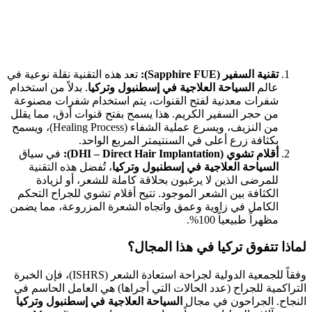
تقنية السفير (Sapphire FUE):
تعد هذه التقنية نقلة نوعية في
عالم
السياحة العلاجية في إسطنبول وتركيا
. بدلاً من استخدام
شفرات معدنية لفتح القنوات، يتم استخدام شفرات مصنوعة
من حجر السفير الكريم. هذا يسمح بفتح قنوات أدق، مما يقلل
من النزيف، ويسرع عملية الشفاء (Healing Process)، ويسمح
بكثافة زرع أعلى في السنتيمتر المربع الواحد.
أقلام تشوي (DHI – Direct Hair Implantation):
في سياق
السياحة العلاجية في إسطنبول وتركيا
، تُفضل هذه التقنية
للمرضى الذين لا يرغبون بحلاقة كاملة للشعر، أو لزيادة
الكثافة بين الشعر الموجود. تتيح أقلام تشوي للجراح التحكم
الكامل في زاوية وعمق واتجاه الشعرة المزروعة، مما يضمن
مظهراً طبيعياً 100%.
لماذا تتفوق تركيا في هذا المجال؟
وفقاً للجمعية الدولية لجراحة استعادة الشعر (ISHRS)، فإن الخبرة
التراكمية للجراح (عدد الحالات التي أجراها) هي العامل الحاسم في
النجاح. الجراحون في مجال
السياحة العلاجية في إسطنبول وتركيا