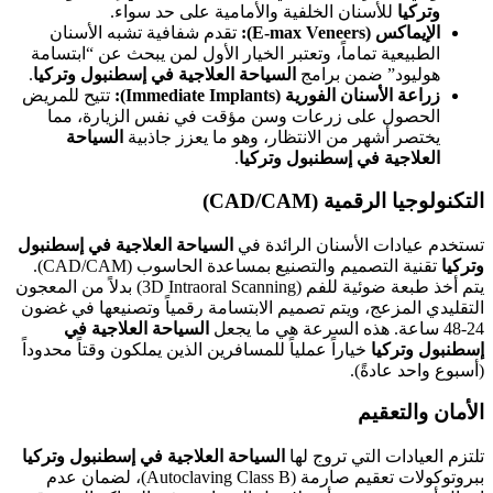
وتركيا
للأسنان الخلفية والأمامية على حد سواء.
الإيماكس (E-max Veneers):
تقدم شفافية تشبه الأسنان
الطبيعية تماماً، وتعتبر الخيار الأول لمن يبحث عن “ابتسامة
هوليود” ضمن برامج
السياحة العلاجية في إسطنبول وتركيا
.
زراعة الأسنان الفورية (Immediate Implants):
تتيح للمريض
الحصول على زرعات وسن مؤقت في نفس الزيارة، مما
يختصر أشهر من الانتظار، وهو ما يعزز جاذبية
السياحة
العلاجية في إسطنبول وتركيا
.
التكنولوجيا الرقمية (CAD/CAM)
تستخدم عيادات الأسنان الرائدة في
السياحة العلاجية في إسطنبول
وتركيا
تقنية التصميم والتصنيع بمساعدة الحاسوب (CAD/CAM).
يتم أخذ طبعة ضوئية للفم (3D Intraoral Scanning) بدلاً من المعجون
التقليدي المزعج، ويتم تصميم الابتسامة رقمياً وتصنيعها في غضون
24-48 ساعة. هذه السرعة هي ما يجعل
السياحة العلاجية في
إسطنبول وتركيا
خياراً عملياً للمسافرين الذين يملكون وقتاً محدوداً
(أسبوع واحد عادةً).
الأمان والتعقيم
تلتزم العيادات التي تروج لها
السياحة العلاجية في إسطنبول وتركيا
ببروتوكولات تعقيم صارمة (Autoclaving Class B)، لضمان عدم