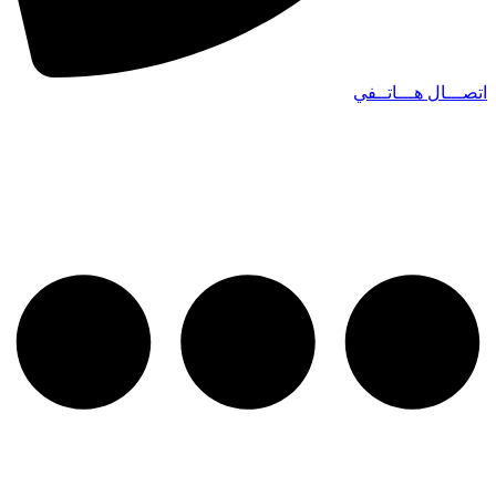
اتصـــال هـــاتــفي