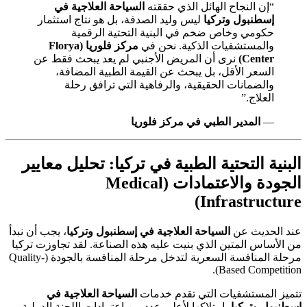
“إن النجاح الهائل الذي حققته
السياحة العلاجية في
إسطنبول وتركيا
ليس وليد الصدفة، بل هو نتاج استثمار
حكومي وخاص ضخم في البنية التحتية الرقمية
والمستشفيات الذكية. نحن في
مركز فلوريا (Florya
Center)
نرى أن المريض الأجنبي لم يعد يبحث فقط عن
السعر الأقل، بل يبحث عن القيمة الطبية المضافة،
والضمانات الحقيقية، والرفاهية التي ترافق رحلة
العلاج.”
—
المدير الطبي في مركز فلوريا
البنية التحتية الطبية في تركيا: تحليل معايير
الجودة والاعتمادات (Medical
Infrastructure)
عند الحديث عن
السياحة العلاجية في إسطنبول وتركيا
، يجب أن نبدأ
من الأساس المتين الذي بنيت عليه هذه الصناعة. لقد تجاوزت تركيا
مرحلة المنافسة السعرية لتدخل مرحلة المنافسة بالجودة (Quality-
Based Competition).
تتميز المستشفيات التي تقدم خدمات
السياحة العلاجية في
إسطنبول وتركيا
بامتلاكها لأعلى عدد من اعتمادات اللجنة الدولية