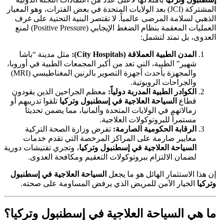
المشتركة (JCI) بعد الولايات المتحدة في بعض الفترات، وهو المعيار
الذهبي لسلامة المرضى عالمياً. لا تقتصر البنية التحتية على غرف
العمليات المعقمة بنظام الضغط الإيجابي (Positive Pressure) لمنع
العدوى، بل تمتد لتشمل:
المدن الطبية العملاقة (City Hospitals):
مثل مدينة “باشا
شهير” الطبية، التي تعد من أكبر المجمعات الطبية في أوروبا،
والمجهزة بأحدث أجهزة التصوير بالرنين المغناطيسي (MRI)
والجراحات الروبوتية.
الكوادر الطبية المدربة دولياً:
معظم الجراحين الذين يقودون
قطاع
السياحة العلاجية في إسطنبول وتركيا
تلقوا تدريبهم أو
زمالاتهم في الولايات المتحدة وألمانيا، مما يضمن تحديثاً
مستمراً للبروتوكولات العلاجية.
الرقابة الحكومية الصارمة:
تفرض وزارة الصحة التركية
معايير صارمة على المراكز المرخصة التي تقدم خدمات
السياحة العلاجية في إسطنبول وتركيا
، وتجري تفتيشات دورية
لضمان الالتزام ببروتوكولات التعقيم ومكافحة العدوى.
إن هذا الاستثمار الهائل هو ما يجعل
السياحة العلاجية في إسطنبول
وتركيا
الخيار الآمن للمريض الذي يرفض المساومة على صحته.
ما هي
السياحة العلاجية في إسطنبول وتركيا
؟