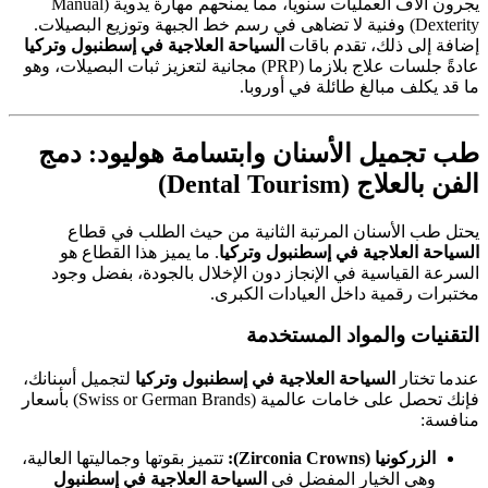
يجرون آلاف العمليات سنوياً، مما يمنحهم مهارة يدوية (Manual
Dexterity) وفنية لا تضاهى في رسم خط الجبهة وتوزيع البصيلات.
إضافة إلى ذلك، تقدم باقات
السياحة العلاجية في إسطنبول وتركيا
عادةً جلسات علاج بلازما (PRP) مجانية لتعزيز ثبات البصيلات، وهو
ما قد يكلف مبالغ طائلة في أوروبا.
طب تجميل الأسنان وابتسامة هوليود: دمج
الفن بالعلاج (Dental Tourism)
يحتل طب الأسنان المرتبة الثانية من حيث الطلب في قطاع
السياحة العلاجية في إسطنبول وتركيا
. ما يميز هذا القطاع هو
السرعة القياسية في الإنجاز دون الإخلال بالجودة، بفضل وجود
مختبرات رقمية داخل العيادات الكبرى.
التقنيات والمواد المستخدمة
عندما تختار
السياحة العلاجية في إسطنبول وتركيا
لتجميل أسنانك،
فإنك تحصل على خامات عالمية (Swiss or German Brands) بأسعار
منافسة:
الزركونيا (Zirconia Crowns):
تتميز بقوتها وجماليتها العالية،
وهي الخيار المفضل في
السياحة العلاجية في إسطنبول