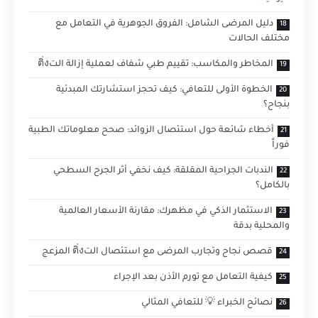
دليل المرضى الشامل: الفروق الجوهرية في التعامل مع
مختلف الحالات
المخاطر والمكاسب: تقييم طبي شفاف لعملية إزالة التติ่ง
الخطوة الأولى للتعافي: كيف تحجز استشارتك المبدئية
بنجاح؟
أخطاء شائعة حول استئصال الزوائد: صحح معلوماتك الطبية
فوراً
الندبات الجراحية المقلقة: كيف نخفي أثر الجرح السطحي
بالكامل؟
الاستثمار الذكي في مظهرك: مقارنة الأسعار العالمية
والمحلية بدقة
قصص نجاح وتجارب المرضى مع استئصال التติ่ง المزعج
كيفية التعامل مع تورم الأذن بعد الإجراء
نصائح الخبراء 💡 للتعافي المثالي