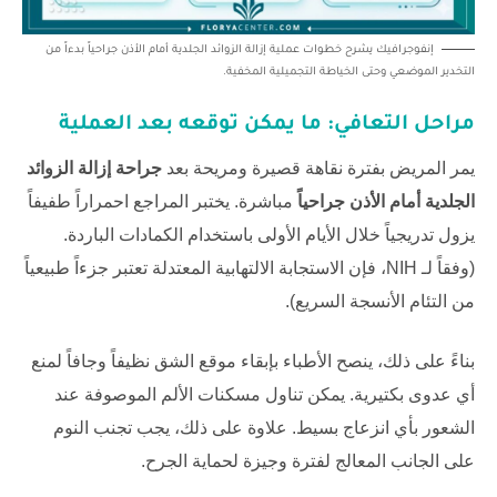
إنفوجرافيك يشرح خطوات عملية إزالة الزوائد الجلدية أمام الأذن جراحياً بدءاً من
التخدير الموضعي وحتى الخياطة التجميلية المخفية.
مراحل التعافي: ما يمكن توقعه بعد العملية
يمر المريض بفترة نقاهة قصيرة ومريحة بعد
جراحة إزالة الزوائد
الجلدية أمام الأذن جراحياً
مباشرة. يختبر المراجع احمراراً طفيفاً
يزول تدريجياً خلال الأيام الأولى باستخدام الكمادات الباردة.
(وفقاً لـ
NIH
، فإن الاستجابة الالتهابية المعتدلة تعتبر جزءاً طبيعياً
من التئام الأنسجة السريع).
بناءً على ذلك، ينصح الأطباء بإبقاء موقع الشق نظيفاً وجافاً لمنع
أي عدوى بكتيرية. يمكن تناول مسكنات الألم الموصوفة عند
الشعور بأي انزعاج بسيط. علاوة على ذلك، يجب تجنب النوم
على الجانب المعالج لفترة وجيزة لحماية الجرح.