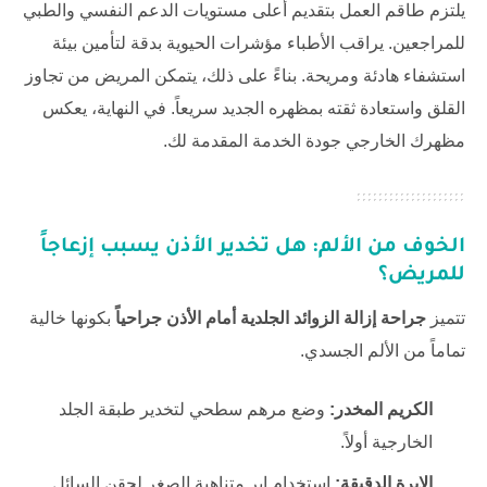
يلتزم طاقم العمل بتقديم أعلى مستويات الدعم النفسي والطبي
للمراجعين. يراقب الأطباء مؤشرات الحيوية بدقة لتأمين بيئة
استشفاء هادئة ومريحة. بناءً على ذلك، يتمكن المريض من تجاوز
القلق واستعادة ثقته بمظهره الجديد سريعاً. في النهاية، يعكس
مظهرك الخارجي جودة الخدمة المقدمة لك.
الخوف من الألم: هل تخدير الأذن يسبب إزعاجاً
للمريض؟
تتميز
جراحة إزالة الزوائد الجلدية أمام الأذن جراحياً
بكونها خالية
تماماً من الألم الجسدي.
الكريم المخدر:
وضع مرهم سطحي لتخدير طبقة الجلد
الخارجية أولاً.
الإبرة الدقيقة:
استخدام إبر متناهية الصغر لحقن السائل