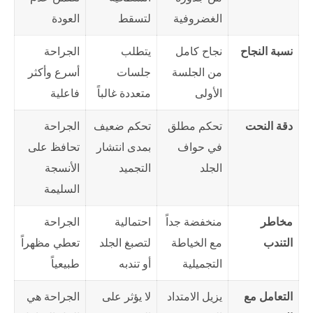
الغضروفية
لتسقط
العودة
نسبة النجاح
نجاح كامل
يتطلب
الجراحة
من الجلسة
جلسات
أسرع وأكثر
الأولى
متعددة غالباً
فاعلية
دقة النحت
تحكم مطلق
تحكم ضعيف
الجراحة
في حواف
بمدى انتشار
تحافظ على
الجلد
التجميد
الأنسجة
السليمة
مخاطر
منخفضة جداً
احتمالية
الجراحة
التندب
مع الخياطة
لتصبغ الجلد
تعطي مظهراً
التجميلية
أو تندبه
طبيعياً
التعامل مع
يزيل الامتداد
لا يؤثر على
الجراحة هي