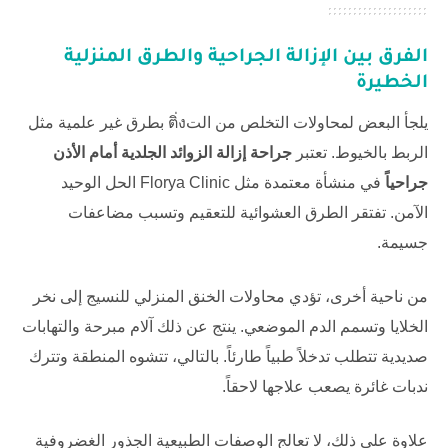
الفرق بين الإزالة الجراحية والطرق المنزلية
الخطيرة
يلجأ البعض لمحاولات التخلص من التติ่ง بطرق غير علمية مثل
الربط بالخيوط. تعتبر
جراحة إزالة الزوائد الجلدية أمام الأذن
جراحياً
في منشأة معتمدة مثل
Florya Clinic
الحل الوحيد
الآمن. تفتقر الطرق العشوائية للتعقيم وتسبب مضاعفات
جسيمة.
من ناحية أخرى، تؤدي محاولات الخنق المنزلي للنسيج إلى نخر
الخلايا وتسمم الدم الموضعي. ينتج عن ذلك آلام مبرحة والتهابات
صديدية تتطلب تدخلاً طبياً طارئاً. بالتالي، تتشوه المنطقة وتترك
ندبات غائرة يصعب علاجها لاحقاً.
علاوة على ذلك، لا تعالج الوصفات الطبيعية الجذور الغضروفية