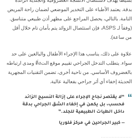
بسيطاً يهدف لاستئصال الأنسجة الغضروفية والجلدية الزائدة
بدقة. يعتمد الأطباء على التخدير الموضعي لضمان راحة المريض
التامة. بالتالي، يحصل المراجع على مظهر أذن طبيعي متناسق.
(وفقاً لـ
ASPS
، فإن استئصال الزوائد يتم بأمان تام خلال أقل
من ساعة).
علاوة على ذلك، يناسب هذا الإجراء الأطفال والبالغين على حد
سواء. يتطلب التدخل الجراحي تقييم موقع التติ่ง ومدى ارتباطه
بالغضروف الأساسي. من ناحية أخرى، تضمن التقنيات المجهرية
الحديثة إخفاء أي أثر جراحي بفعالية عالية.
“لا يقتصر نجاح الإجراء على إزالة النسيج الزائد
فحسب، بل يكمن في إخفاء الشق الجراحي بدقة
داخل الطيات الطبيعية للجلد.”
— كبير الجراحين في مركز فلوريا