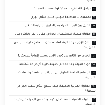
الطبية
مراحل التعافي: ما يمكن توقعه بعد العملية
الممنوعات القاطعة لتجنب فشل التئام الجرح
الفرق بين الإزالة الجراحية والطرق المنزلية الخطيرة
مقارنة علمية: الاستئصال الجراحي مقابل الكي بالنيتروجين
أمان الإجراء وفعاليته: لماذا نضمن لك نتائج طبية خالية من
العيوب؟
الخوف من الألم: هل تخدير الأذن يسبب إزعاجاً للمريض؟
عودة الزوائد بعد القطع: حقيقة طبية أم خرافة شائعة؟
المعايير الطبية: الفارق بين المراكز المعتمدة والعيادات
التجارية
العناية المنزلية الدقيقة: كيف تسرع التئام شقك الجراحي
بسرعة؟
الفوائد الخفية للاستئصال: كيف ينعكس الإجراء على حياتك
اليومية؟