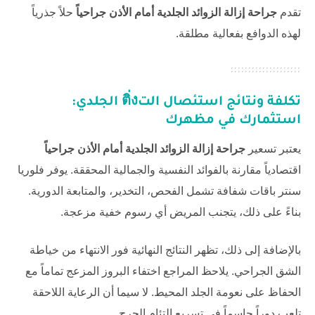
تقدم
جراحة إزالة الزوائد الجلدية أمام الأذن جراحياً
حلاً جذرياً
لهذه الدوافع بفعالية مطلقة.
تكلفة ونتائج استئصال التติ่ง الجلدي:
استثمارك في مظهرك
يعتبر تسعير
جراحة إزالة الزوائد الجلدية أمام الأذن جراحياً
اقتصادياً مقارنة بالفوائد النفسية والجمالية المحققة. يوفر
فلوريا
سنتر
باقات شفافة تشمل الفحص، التخدير، والمتابعة الدورية.
بناءً على ذلك، يتجنب المريض أي رسوم خفية مزعجة.
بالإضافة إلى ذلك، تظهر النتائج النهائية فور الانتهاء من خياطة
الشق الجراحي. يلاحظ المراجع اختفاء البروز المزعج تماماً مع
الحفاظ على نعومة الجلد المحيط. لا سيما أن الرعاية اللاحقة
تلعب دوراً حاسماً في تسريع التئام الجرح.