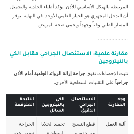
المرتبطة بالهيكل الأساسي للأذن. يؤكد أطباء الجلدية والتجميل
أن التدخل المجهري هو الخيار العلمي الأوحد. في النهاية، يوفر
المسار الطبي وقتاً وجهداً ويحمي صحة المريض.
مقارنة علمية: الاستئصال الجراحي مقابل الكي
بالنيتروجين
تثبت الإحصاءات تفوق
جراحة إزالة الزوائد الجلدية أمام الأذن
جراحياً
على التقنيات السطحية الأخرى.
وجه
الاستئصال
الكي
النتيجة
المقارنة
الجراحي
بالنيتروجين
المتوقعة
الدقيق
السائل
آلية العمل
قطع النسيج
تجميد الخلايا
الجراحة
من جذوره
السطحية
تضمن عدم