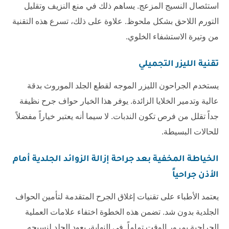
استئصال النسيج المزعج. يساهم ذلك في منع النزيف وتقليل
التورم اللاحق بشكل ملحوظ. علاوة على ذلك، تسرع هذه التقنية
من وتيرة الاستشفاء الخلوي.
تقنية الليزر التجميلي
يستخدم الجراحون الليزر الموجه لقطع الجلد الموروث بدقة
عالية وتدمير الخلايا الزائدة. يوفر هذا الخيار حواف جرح نظيفة
جداً تقلل من فرص تكون الندبات. لا سيما أنه يعتبر خياراً مفضلاً
للحالات البسيطة.
الخياطة المخفية بعد
جراحة إزالة الزوائد الجلدية أمام
الأذن جراحياً
يعتمد الأطباء على تقنيات إغلاق الجرح المتقدمة لتأمين الحواف
الجلدية بدون شد. تضمن هذه الخطوة اختفاء علامات العملية
الجراحية بمرور الوقت تماماً. في النهاية، يعود الجلد لنسيجه