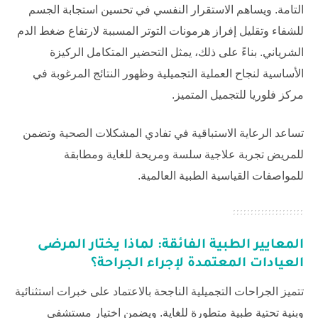
التامة. ويساهم الاستقرار النفسي في تحسين استجابة الجسم
للشفاء وتقليل إفراز هرمونات التوتر المسببة لارتفاع ضغط الدم
الشرياني. بناءً على ذلك، يمثل التحضير المتكامل الركيزة
الأساسية لنجاح العملية التجميلية وظهور النتائج المرغوبة في
مركز فلوريا للتجميل
المتميز.
تساعد الرعاية الاستباقية في تفادي المشكلات الصحية وتضمن
للمريض تجربة علاجية سلسة ومريحة للغاية ومطابقة
للمواصفات القياسية الطبية العالمية.
المعايير الطبية الفائقة: لماذا يختار المرضى
العيادات المعتمدة لإجراء الجراحة؟
تتميز الجراحات التجميلية الناجحة بالاعتماد على خبرات استثنائية
وبنية تحتية طبية متطورة للغاية. ويضمن اختيار مستشفى