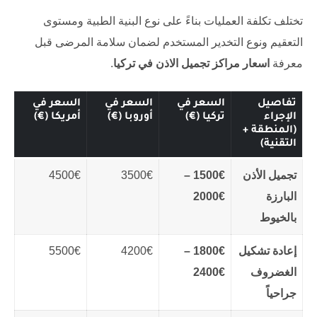
تختلف تكلفة العمليات بناءً على نوع البنية الطبية ومستوى
التعقيم ونوع التخدير المستخدم لضمان سلامة المرضى قبل
معرفة
اسعار مراكز تجميل الاذن في تركيا
.
تفاصيل
السعر في
السعر في
السعر في
الإجراء
تركيا (€)
أوروبا (€)
أمريكا (€)
(المنطقة +
التقنية)
تجميل الأذن
1500€ –
3500€
4500€
البارزة
2000€
بالخيوط
إعادة تشكيل
1800€ –
4200€
5500€
الغضروف
2400€
جراحياً