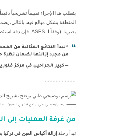
يتطلب هذا الإجراء تقييماً تشريحياً دقي
المنطقة بشكل مبالغ فيه. بالتالي، يضم
بصرية. (وفقاً لـ
ASPS
, فإن دقة استئص
“تبدأ النتائج المثالية من الفح
من مجرد إزالتها لضمان نظرة ح
— كبير الجراحين في مركز فلوريا
رسم توضيحي طبي يوضح تشريح الدهون المدارية ت
من غرفة العمليات إلى ا
تبدأ رحلة
إزالة أكياس العين في تركيا
بخ