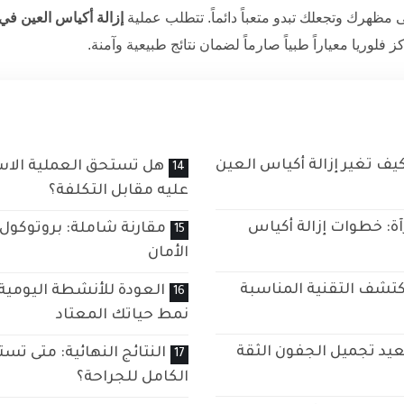
مظهرك وتجعلك تبدو متعباً دائماً. تتطلب عملية
إزالة أكياس العين في 
ز فلوريا معياراً طبياً صارماً لضمان نتائج طبيعية وآمنة.
يف تغير إزالة أكياس العين
هل تستحق العملية الاس
عليه مقابل التكلفة؟
آة: خطوات إزالة أكياس
مقارنة شاملة: بروتوكول ا
الأمان
اكتشف التقنية المناسبة
العودة للأنشطة اليومية
نمط حياتك المعتاد
يد تجميل الجفون الثقة
النتائج النهائية: متى تس
الكامل للجراحة؟