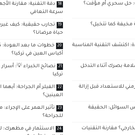
ة: حل سحري أم مؤقت؟
دقة التقنية: مقارنة الأجه
سرعة التعافي
ة مخيفة كما تتخيل؟
تجارب حقيقية: كيف غيرت 
حياة مرضانا؟
: اكتشف التقنية المناسبة
خطوات ما بعد العودة: ك
أكياس العين في تركيا؟
امة بصرك أثناء التدخل
نصائح الخبراء 💡: أسرار 
تركيا
مني للاستعداد قبل إزالة
الفيلر أم الجراحة: أيهم
العينين؟
اس السوائل: الحقيقة
تأثير العمر على الإجراء: 
للجراحة؟
خارجي؟ مقارنة التقنيات
الاستثمار في مظهرك: لما