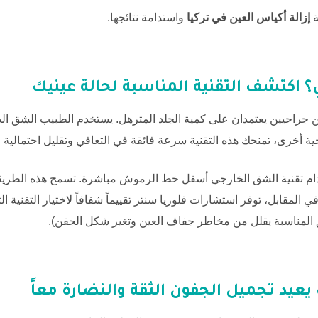
ة
إزالة أكياس العين في تركيا
واستدامة نتائجها.
؟ اكتشف التقنية المناسبة لحالة عينيك
 جراحيين يعتمدان على كمية الجلد المترهل. يستخدم الطبيب الشق الد
 أخرى، تمنحك هذه التقنية سرعة فائقة في التعافي وتقليل احتمالية ح
 تقنية الشق الخارجي أسفل خط الرموش مباشرة. تسمح هذه الطريقة 
 في المقابل، توفر استشارات
فلوريا سنتر
تقييماً شفافاً لاختيار التقنية
شق المناسبة يقلل من مخاطر جفاف العين وتغير شكل الجفن).
عيد تجميل الجفون الثقة والنضارة معاً