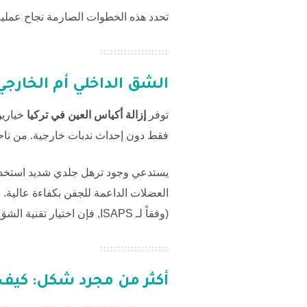
تحدد هذه الخطوات الصارمة نجاح عملي
الشق الداخلي أم الخارجي
توفر
إزالة أكياس العين في تركيا
خيارين
فقط دون إحداث ندبات خارجية. من ناحية
يستدعي وجود ترهل جلدي شديد استخدام
العضلات الداعمة للجفن بكفاءة عالية.
(وفقاً لـ
ISAPS
, فإن اختيار تقنية ال
أكثر من مجرد شكل: كيف ي