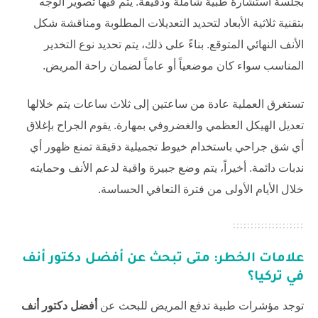
بجلسة استشارة طبية شاملة ودقيقة. يتم فيها تصوير الوجه
بتقنية ثلاثية الأبعاد لتحديد التعديلات المطلوبة ومناقشة شكل
الأنف النهائي المتوقع. بناءً على ذلك، يتم تحديد نوع التخدير
المناسب سواء كان موضعياً أو عاماً لضمان راحة المريض.
تستغرق العملية عادة من ساعتين إلى ثلاث ساعات يتم خلالها
تعديل الهيكل العظمي والغضروفي بمهارة. يقوم الجراح بإغلاق
أي شق جراحي باستخدام خيوط تجميلية دقيقة تمنع ظهور أي
ندبات دائمة. أخيراً، يتم وضع جبيرة واقية لدعم الأنف وحمايته
خلال الأيام الأولى من فترة التعافي الحساسة.
علامات الخطر: متى تبحث عن
أفضل دكتور أنف
في تركيا
؟
توجد مؤشرات طبية تدفع المريض للبحث عن
أفضل دكتور أنف