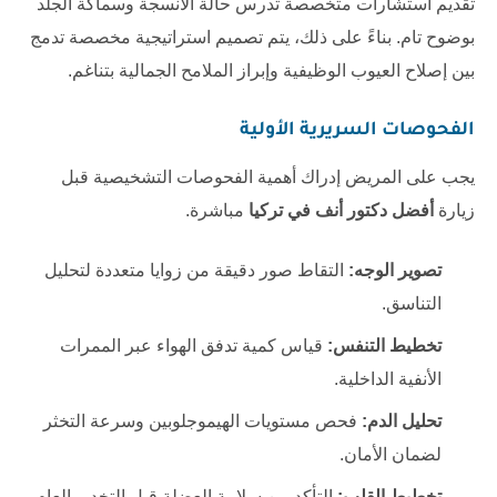
تقديم استشارات متخصصة تدرس حالة الأنسجة وسماكة الجلد
بوضوح تام. بناءً على ذلك، يتم تصميم استراتيجية مخصصة تدمج
بين إصلاح العيوب الوظيفية وإبراز الملامح الجمالية بتناغم.
الفحوصات السريرية الأولية
يجب على المريض إدراك أهمية الفحوصات التشخيصية قبل
زيارة
أفضل دكتور أنف في تركيا
مباشرة.
تصوير الوجه:
التقاط صور دقيقة من زوايا متعددة لتحليل
التناسق.
تخطيط التنفس:
قياس كمية تدفق الهواء عبر الممرات
الأنفية الداخلية.
تحليل الدم:
فحص مستويات الهيموجلوبين وسرعة التخثر
لضمان الأمان.
تخطيط القلب:
التأكد من سلامة العضلة قبل التخدير العام