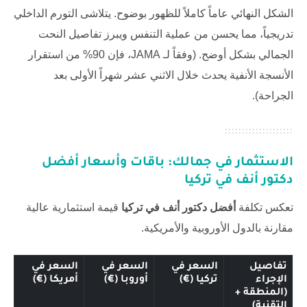
الشكل النهائي عاماً كاملاً للظهور بوضوح. يتلاشى التورم الداخلي
تدريجياً، مما يحسن من عملية التنفس ويبرز تفاصيل النحت
الجمالي بشكل أوضح. (وفقاً لـ
JAMA
، فإن 90% من استقرار
الأنسجة الأنفية يحدث خلال الاثني عشر شهراً الأولى بعد
الجراحة).
الاستثمار في جمالك: باقات وأسعار
أفضل
دكتور أنف في تركيا
تعكس تكلفة
أفضل دكتور أنف في تركيا
قيمة استثمارية عالية
مقارنة بالدول الأوروبية والأمريكية.
تفاصيل
السعر في
السعر في
السعر في
الإجراء
تركيا (€)
أوروبا (€)
أمريكا (€)
(المنطقة +
التقنية)