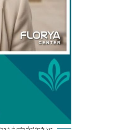
صورة واقعية لامرأة بملامح شابة وجبه