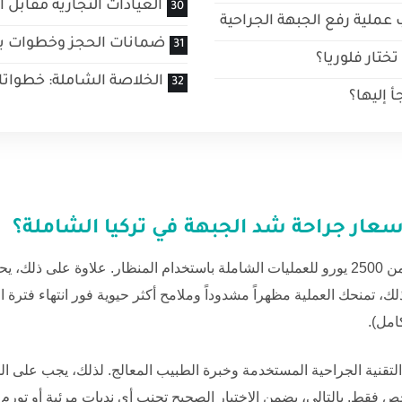
العيادات التجارية مقابل 
ب عملية رفع الجبهة الجراحية
ضمانات الحجز وخطوات بدء
تختار فلوريا؟
الخلاصة الشاملة: خطواتك 
أ إليها؟
سعار جراحة شد الجبهة في تركيا
الشاملة؟
من 2500 يورو للعمليات الشاملة باستخدام المنظار. علاوة على ذلك،
 ذلك، تمنحك العملية مظهراً مشدوداً وملامح أكثر حيوية فور انتهاء فترة ال
امل).
 التقنية الجراحية المستخدمة وخبرة الطبيب المعالج. لذلك، يجب على ال
رخص فقط. بالتالي، يضمن الاختيار الصحيح تجنب أي ندبات مرئية أو تور