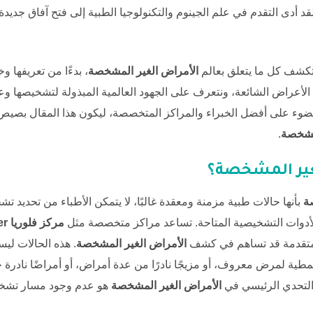
د أدى التقدم في علم الجينوم والتكنولوجيا الطبية إلى فتح آفاق جديد
كشف كل ما يتعلق بعالم
الأمراض الغير المشخصة
، بدءًا من تعريفها
عراض الشائعة، ونتعرف على الجهود العالمية المبذولة لتشخيصها وعلا
وء على أفضل الخبراء والمراكز المتخصصة، ليكون هذا المقال بصيص أم
لمشخصة
.
غير المشخصة؟
ة
بأنها حالات طبية مزمنة ومعقدة غالبًا، لا يتمكن الأطباء من تحديد تش
أدوات التشخيصية المتاحة. تساعد مراكز متخصصة مثل
مركز فلوريا
er
 متقدمة قد تساهم في كشف
الأمراض الغير المشخصة
. هذه الحالات لي
 نمطية لمرض معروف، أو مزيجًا نادرًا من عدة
أمراض
، أو أمراضًا نادرة
 التحدي الرئيسي في
الأمراض الغير المشخصة
هو عدم وجود مسار تشخي