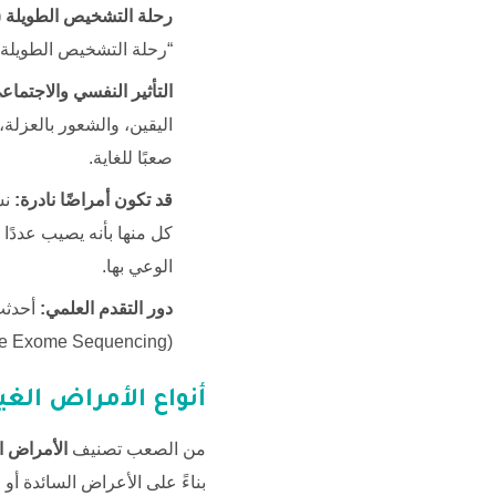
رحلة التشخيص الطويلة (Diagnostic Odyssey)
“رحلة التشخيص الطويلة”
التأثير النفسي والاجتماع
اليقين، والشعور بالعزلة
صعبًا للغاية.
قد تكون أمراضًا نادرة:
نس
كل منها بأنه يصيب عددًا
الوعي بها.
دور التقدم العلمي:
(Whole Exome Sequencing) ثورة في تشخيص
أنواع الأمراض ال
من الصعب تصنيف
الأمراض ا
بناءً على الأعراض السائدة أو ا