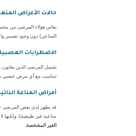
حالات الأعراض المتعددة غير المبررة (ptoms
يعاني هؤلاء المرضى من مجمو
المناعي) دون وجود تفسير واض
الاضطرابات العصبية غير المحددة (Disorders
تشمل المرضى الذين يعانون 
تتناسب مع أي مرض عصبي مع
أمراض المناعة الذاتية غير النمطية (ses
قد يظهر لدى بعض المرضى ع
مناعية غير طبيعية)، ولكنها 
الغير المشخصة
.