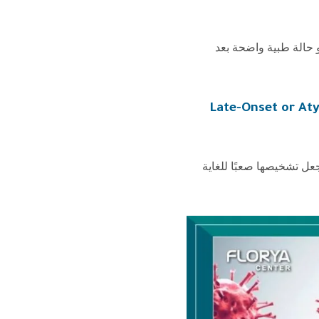
 حالة طبية واضحة بعد
Late-Onset or Atypical Inborn Errors of
عل تشخيصها صعبًا للغاية