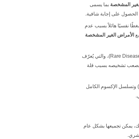
لغير المشخصة
بما يسمى
الحصول على إجابة شافية.
ًا نفسيًا هائلاً بسبب عدم
مع
الأمراض الغير المشخصة
Rare Diseas
)، والتي يُعرّف
نها يصعب تشخيصه بسبب قلة
أحدثت تقنيات مثل تسلسل الجينوم الكامل (Whole Genome Sequencing) وتسلسل الإكسوم الكامل
.
ك، يمكن تجميعها بشكل عام
شري.