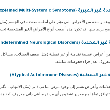
Unexplained Multi-Systemic Sym)
عة واسعة من الأعراض التي تؤثر على أنظمة متعددة في الجسم (مثل 
ح يربط بينها. قد تكون هذه أصعب أنواع
الأمراض الغير المشخصة
تحديدً
Undetermined Neurological )
من أعراض عصبية تقدمية أو غير نمطية (مثل ضعف
العضلات
، مشاكل ال
روف بعد إجراء فحوصات شاملة.
Atypical Autoimmune Disea)
لامات وأعراض تشير إلى وجود
مرض
مناعي ذاتي (مثل الالتهاب، الألم،
لا تتوافق تمامًا مع معايير تشخيص أي مرض مناعي ذاتي معروف. تُعد هذ