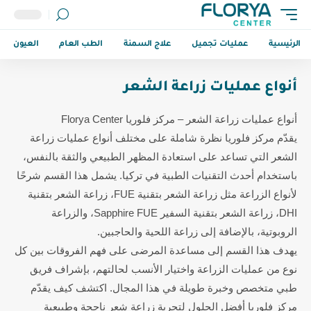
الرئيسية
عمليات تجميل
علاج السمنة
الطب العام
العيون
أنواع عمليات زراعة الشعر
أنواع عمليات زراعة الشعر – مركز فلوريا Florya Center
يقدّم مركز فلوريا نظرة شاملة على مختلف أنواع عمليات زراعة
الشعر التي تساعد على استعادة المظهر الطبيعي والثقة بالنفس،
باستخدام أحدث التقنيات الطبية في تركيا. يشمل هذا القسم شرحًا
لأنواع الزراعة مثل زراعة الشعر بتقنية FUE، زراعة الشعر بتقنية
DHI، زراعة الشعر بتقنية السفير Sapphire FUE، والزراعة
الروبوتية، بالإضافة إلى زراعة اللحية والحاجبين.
يهدف هذا القسم إلى مساعدة المرضى على فهم الفروقات بين كل
نوع من عمليات الزراعة واختيار الأنسب لحالتهم، بإشراف فريق
طبي متخصص وخبرة طويلة في هذا المجال. اكتشف كيف يقدّم
مركز فلوريا أفضل الحلول لتجربة زراعة شعر ناجحة وطبيعية