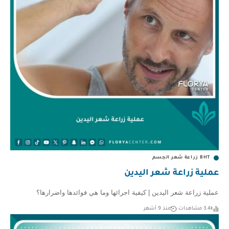
BHT زراعة شعر الجسم
عملية زراعة شعر اليدين
عملية زراعة شعر اليدين | كيفية اجرائها وما هي فوائدها واضرارها؟
3.4k مشاهدات
منذ 9 أشهر