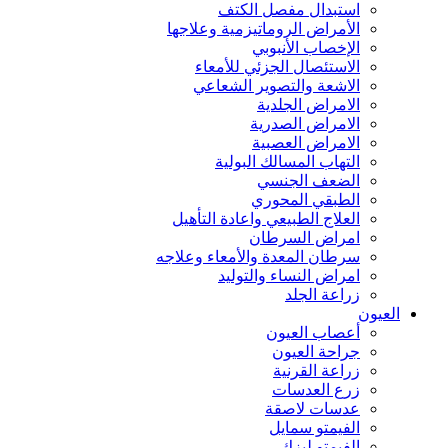
استبدال مفصل الكتف
الأمراض الروماتيزمية وعلاجها
الإخصاب الأنبوبي
الاستئصال الجزئي للأمعاء
الاشعة والتصوير الشعاعي
الامراض الجلدية
الامراض الصدرية
الامراض العصبية
التهاب المسالك البولية
الضعف الجنسي
الطبقي المحوري
العلاج الطبيعي واعادة التأهيل
امراض السرطان
سرطان المعدة والأمعاء وعلاجه
امراض النساء والتوليد
زراعة الجلد
العيون
أعصاب العيون
جراحة العيون
زراعة القرنية
زرع العدسات
عدسات لاصقة
الفيمتو سمايل
الفيمتو ليزك