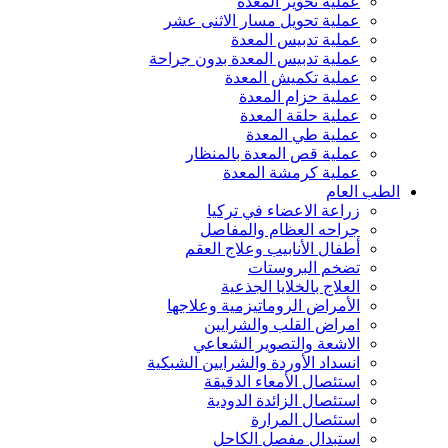
عملية تحوير المعدة
عملية تحويل مسار الاثنى عشر
عملية تدبيس المعدة
عملية تدبيس المعدة بدون جراحة
عملية تكميش المعدة
عملية حزام المعدة
عملية حلقة المعدة
عملية طي المعدة
عملية قص المعدة بالمنظار
عملية كرمشة المعدة
الطب العام
زراعة الاعضاء في تركيا
جراحه العظام والمفاصل
أطفال الأنابيب وعلاج العقم
تضخم البروستات
العلاج بالخلايا الجذعية
الأمراض الروماتيزمية وعلاجها
امراض القلب والشرايين
الاشعة والتصوير الشعاعي
انسداد الأوردة والشرايين الشبكية
استئصال الأمعاء الدقيقة
استئصال الزائدة الدودية
استئصال المرارة
استبدال مفصل الكاحل