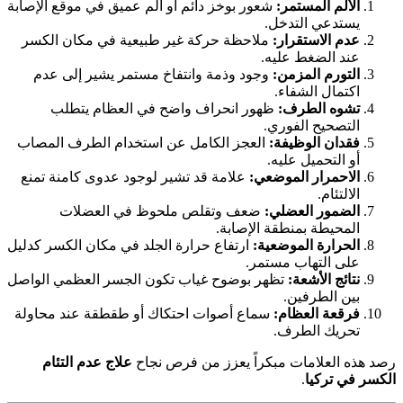
الألم المستمر:
شعور بوخز دائم أو ألم عميق في موقع الإصابة
يستدعي التدخل.
عدم الاستقرار:
ملاحظة حركة غير طبيعية في مكان الكسر
عند الضغط عليه.
التورم المزمن:
وجود وذمة وانتفاخ مستمر يشير إلى عدم
اكتمال الشفاء.
تشوه الطرف:
ظهور انحراف واضح في العظام يتطلب
التصحيح الفوري.
فقدان الوظيفة:
العجز الكامل عن استخدام الطرف المصاب
أو التحميل عليه.
الاحمرار الموضعي:
علامة قد تشير لوجود عدوى كامنة تمنع
الالتئام.
الضمور العضلي:
ضعف وتقلص ملحوظ في العضلات
المحيطة بمنطقة الإصابة.
الحرارة الموضعية:
ارتفاع حرارة الجلد في مكان الكسر كدليل
على التهاب مستمر.
نتائج الأشعة:
تظهر بوضوح غياب تكون الجسر العظمي الواصل
بين الطرفين.
فرقعة العظام:
سماع أصوات احتكاك أو طقطقة عند محاولة
تحريك الطرف.
رصد هذه العلامات مبكراً يعزز من فرص نجاح
علاج عدم التئام
الكسر في تركيا
.