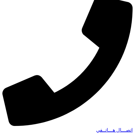
اتصـــال هـــاتــفي