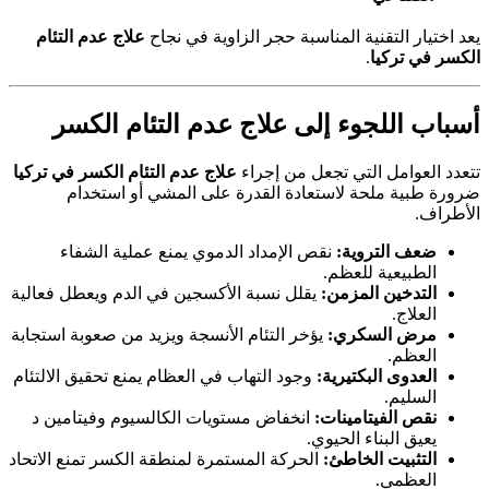
يعد اختيار التقنية المناسبة حجر الزاوية في نجاح
علاج عدم التئام
الكسر في تركيا
.
أسباب اللجوء إلى علاج عدم التئام الكسر
تتعدد العوامل التي تجعل من إجراء
علاج عدم التئام الكسر في تركيا
ضرورة طبية ملحة لاستعادة القدرة على المشي أو استخدام
الأطراف.
ضعف التروية:
نقص الإمداد الدموي يمنع عملية الشفاء
الطبيعية للعظم.
التدخين المزمن:
يقلل نسبة الأكسجين في الدم ويعطل فعالية
العلاج.
مرض السكري:
يؤخر التئام الأنسجة ويزيد من صعوبة استجابة
العظم.
العدوى البكتيرية:
وجود التهاب في العظام يمنع تحقيق الالتئام
السليم.
نقص الفيتامينات:
انخفاض مستويات الكالسيوم وفيتامين د
يعيق البناء الحيوي.
التثبيت الخاطئ:
الحركة المستمرة لمنطقة الكسر تمنع الاتحاد
العظمي.