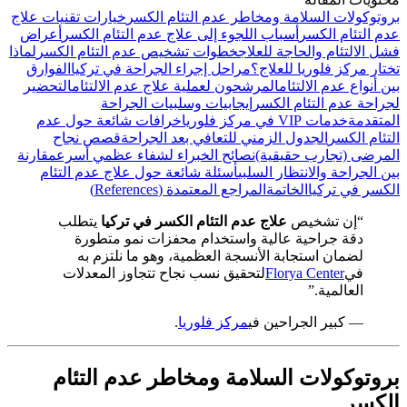
بروتوكولات السلامة ومخاطر عدم التئام الكسر
خيارات تقنيات علاج
عدم التئام الكسر
أسباب اللجوء إلى علاج عدم التئام الكسر
أعراض
فشل الالتئام والحاجة للعلاج
خطوات تشخيص عدم التئام الكسر
لماذا
تختار مركز فلوريا للعلاج؟
مراحل إجراء الجراحة في تركيا
الفوارق
بين أنواع عدم الالتئام
المرشحون لعملية علاج عدم الالتئام
التحضير
لجراحة عدم التئام الكسر
إيجابيات وسلبيات الجراحة
المتقدمة
خدمات VIP في مركز فلوريا
خرافات شائعة حول عدم
التئام الكسر
الجدول الزمني للتعافي بعد الجراحة
قصص نجاح
المرضى (تجارب حقيقية)
نصائح الخبراء لشفاء عظمي أسرع
مقارنة
بين الجراحة والانتظار السلبي
أسئلة شائعة حول علاج عدم التئام
الكسر في تركيا
الخاتمة
المراجع المعتمدة (References)
“إن تشخيص
علاج عدم التئام الكسر في تركيا
يتطلب
دقة جراحية عالية واستخدام محفزات نمو متطورة
لضمان استجابة الأنسجة العظمية، وهو ما نلتزم به
في
Florya Center
لتحقيق نسب نجاح تتجاوز المعدلات
العالمية.”
— كبير الجراحين في
مركز فلوريا
.
بروتوكولات السلامة ومخاطر عدم التئام
الكسر