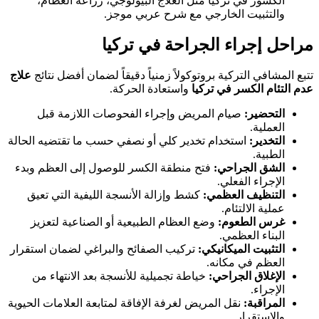
الكسور في تركيا مثل العلاج البيولوجي، زراعة العظام،
والتثبيت الخارجي مع شرح عربي موجز.
مراحل إجراء الجراحة في تركيا
تتبع المشافي التركية بروتوكولاً زمنياً دقيقاً لضمان أفضل نتائج
علاج
عدم التئام الكسر في تركيا
واستعادة الحركة.
التحضير:
صيام المريض وإجراء الفحوصات اللازمة قبل
العملية.
التخدير:
استخدام تخدير كلي أو نصفي حسب ما تقتضيه الحالة
الطبية.
الشق الجراحي:
فتح منطقة الكسر للوصول إلى العظم وبدء
الإجراء الفعلي.
التنظيف العظمي:
كشط وإزالة الأنسجة الليفية التي تعيق
عملية الالتئام.
غرس الطعوم:
وضع العظام الطبيعية أو الصناعية لتعزيز
البناء العظمي.
التثبيت الميكانيكي:
تركيب الصفائح والبراغي لضمان استقرار
العظم في مكانه.
الإغلاق الجراحي:
خياطة تجميلية للأنسجة بعد الانتهاء من
الإجراء.
المراقبة:
نقل المريض لغرفة الإفاقة لمتابعة العلامات الحيوية
والاستقرار.