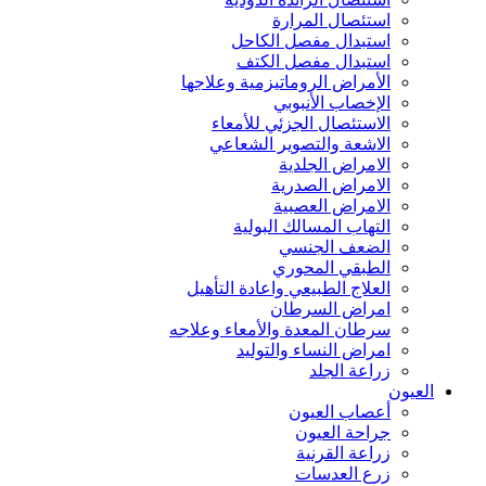
استئصال المرارة
استبدال مفصل الكاحل
استبدال مفصل الكتف
الأمراض الروماتيزمية وعلاجها
الإخصاب الأنبوبي
الاستئصال الجزئي للأمعاء
الاشعة والتصوير الشعاعي
الامراض الجلدية
الامراض الصدرية
الامراض العصبية
التهاب المسالك البولية
الضعف الجنسي
الطبقي المحوري
العلاج الطبيعي واعادة التأهيل
امراض السرطان
سرطان المعدة والأمعاء وعلاجه
امراض النساء والتوليد
زراعة الجلد
العيون
أعصاب العيون
جراحة العيون
زراعة القرنية
زرع العدسات