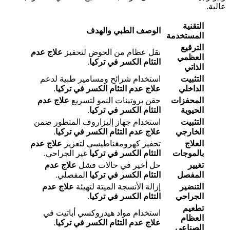
عالية.
التقنية
الوصف الطبي والهدف
المستخدمة
الترقيع
نقل عظام من الحوض لتحفيز
علاج عدم
العظمي
التئام الكسر في تركيا
.
الذاتي
التثبيت
استخدام شرائح ومسامير طبية لدعم
الداخلي
علاج عدم التئام الكسر في تركيا
.
المحفزات
حقن بروتينات النمو لتسريع
علاج عدم
الحيوية
التئام الكسر في تركيا
.
التثبيت
استخدام جهاز إليزاروف المتطور ضمن
الخارجي
علاج عدم التئام الكسر في تركيا
.
العلاج
تحفيز كهرومغناطيسي لتعزيز
علاج عدم
بالموجات
التئام الكسر في تركيا
غير الجراحي.
تغيير
حل أخير في حالات فشل
علاج عدم
المفصل
التئام الكسر في تركيا
المفصلي.
التنضير
إزالة الأنسجة الميتة لتهيئة
علاج عدم
الجراحي
التئام الكسر في تركيا
.
تطعيم
استخدام مواد هيدروكسي أباتيت في
العظام
علاج عدم التئام الكسر في تركيا
.
الصناعي