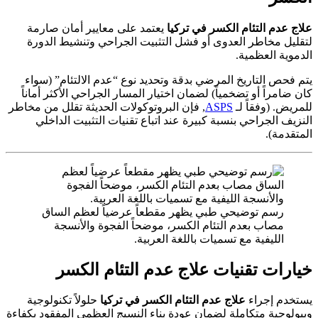
علاج عدم التئام الكسر في تركيا
يعتمد على معايير أمان صارمة
لتقليل مخاطر العدوى أو فشل التثبيت الجراحي وتنشيط الدورة
الدموية العظمية.
يتم فحص التاريخ المرضي بدقة وتحديد نوع “عدم الالتئام” (سواء
كان ضامراً أو تضخمياً) لضمان اختيار المسار الجراحي الأكثر أماناً
للمريض. (وفقاً لـ
ASPS
, فإن البروتوكولات الحديثة تقلل من مخاطر
النزيف الجراحي بنسبة كبيرة عند اتباع تقنيات التثبيت الداخلي
المتقدمة).
رسم توضيحي طبي يظهر مقطعاً عرضياً لعظم الساق
مصاب بعدم التئام الكسر، موضحاً الفجوة والأنسجة
الليفية مع تسميات باللغة العربية.
خيارات تقنيات علاج عدم التئام الكسر
يستخدم إجراء
علاج عدم التئام الكسر في تركيا
حلولاً تكنولوجية
وبيولوجية متكاملة لضمان عودة بناء النسيج العظمي المفقود بكفاءة