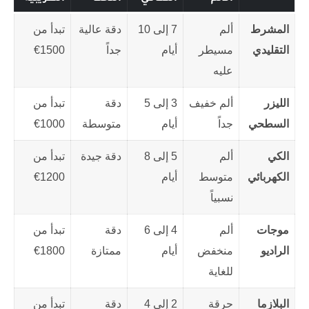
المشرط
ألم
7 إلى 10
دقة عالية
تبدأ من
التقليدي
مسيطر
أيام
جداً
1500€
عليه
الليزر
ألم خفيف
3 إلى 5
دقة
تبدأ من
السطحي
جداً
أيام
متوسطة
1000€
الكي
ألم
5 إلى 8
دقة جيدة
تبدأ من
الكهربائي
متوسط
أيام
1200€
نسبياً
موجات
ألم
4 إلى 6
دقة
تبدأ من
الراديو
منخفض
أيام
ممتازة
1800€
للغاية
البلازما
حرقة
2 إلى 4
دقة
تبدأ من