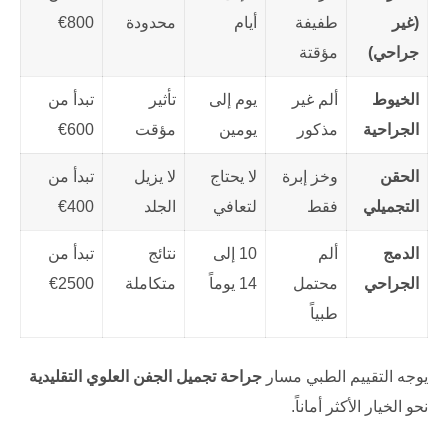
(غير
طفيفة
أيام
محدودة
800€
جراحي)
مؤقتة
الخيوط
ألم غير
يوم إلى
تأثير
تبدأ من
الجراحية
مذكور
يومين
مؤقت
600€
الحقن
وخز إبرة
لا يحتاج
لا يزيل
تبدأ من
التجميلي
فقط
لتعافي
الجلد
400€
الدمج
ألم
10 إلى
نتائج
تبدأ من
الجراحي
محتمل
14 يوماً
متكاملة
2500€
طبياً
يوجه التقييم الطبي مسار
جراحة تجميل الجفن العلوي التقليدية
نحو الخيار الأكثر أماناً.